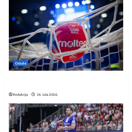
Ostalo
IHF ukinuo suspenziju: Rusija i Bjelorusija
vraćaju se u međunarodni rukomet
Redakcija
16. Jula 2026.