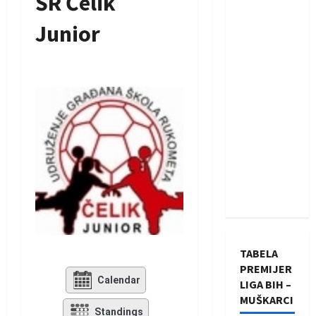
ŠR Čelik
Junior
TABELA
PREMIJER
Calendar
LIGA BIH –
MUŠKARCI
Standings