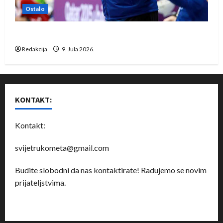
Ostalo
Dragan Marković preuzeo tuniški Club Africain
Redakcija
9. Jula 2026.
KONTAKT:
Kontakt:
svijetrukometa@gmail.com
Budite slobodni da nas kontaktirate! Radujemo se novim
prijateljstvima.