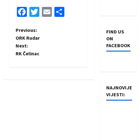
Facebook
Twitter
Email
Share
P
Previous:
FIND US
ORK Rudar
ON
o
FACEBOOK
Next:
RK Čelinac
s
t
n
NAJNOVIJE
VIJESTI:
a
v
Rukometaši
Izviđača
i
saznali
protivnike
g