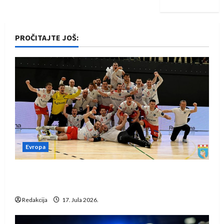
PROČITAJTE JOŠ:
Evropa
Rukometaši Izviđača saznali protivnike u grupi
Evropske lige
Redakcija
17. Jula 2026.