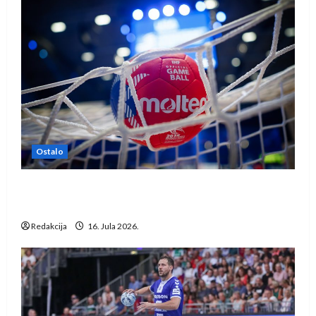
Ostalo
IHF ukinuo suspenziju: Rusija i Bjelorusija
vraćaju se u međunarodni rukomet
Redakcija
16. Jula 2026.