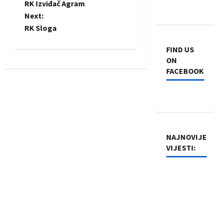
RK Izviđač Agram
o
Next:
RK Sloga
s
FIND US
t
ON
FACEBOOK
n
a
v
i
NAJNOVIJE
VIJESTI:
g
Rukometaši
a
Izviđača
t
saznali
protivnike