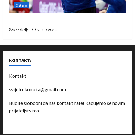
Ostalo
Dragan Marković preuzeo tuniški Club Africain
Redakcija
9. Jula 2026.
KONTAKT:
Kontakt:
svijetrukometa@gmail.com
Budite slobodni da nas kontaktirate! Radujemo se novim
prijateljstvima.