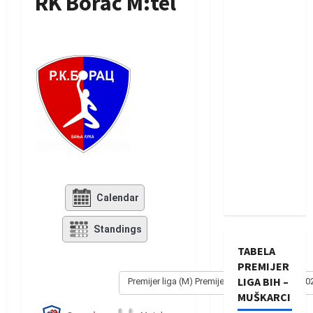
RK Borac M:tel
Calendar
Standings
TABELA
PREMIJER
LIGA BIH –
Premijer liga (M) Premijer liga - Muški 2024/20
MUŠKARCI