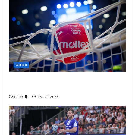
Ostalo
IHF ukinuo suspenziju: Rusija i Bjelorusija
vraćaju se u međunarodni rukomet
Redakcija
16. Jula 2026.