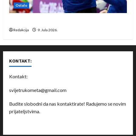
Ostalo
Dragan Marković preuzeo tuniški Club Africain
Redakcija
9. Jula 2026.
KONTAKT:
Kontakt:
svijetrukometa@gmail.com
Budite slobodni da nas kontaktirate! Radujemo se novim
prijateljstvima.