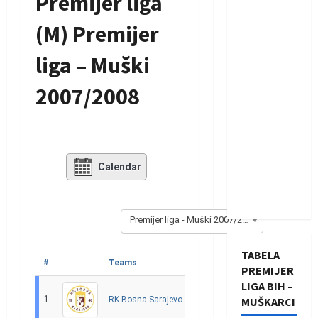
Premijer liga
(M) Premijer
liga – Muški
2007/2008
Calendar
Premijer liga - Muški 2007/2008
TABELA
#
Teams
O
P
N
I
Diff
PREMIJER
LIGA BIH –
1
22
18
2
2
750 - 585
RK Bosna Sarajevo
MUŠKARCI