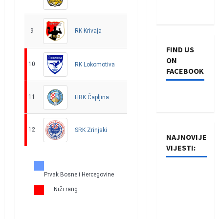
RK Krivaja
9
22
8
2
12
649 - 720
FIND US
ON
10
22
6
1
15
655 - 728
RK Lokomotiva
FACEBOOK
11
22
4
0
18
683 - 792
HRK Čapljina
12
22
3
0
19
627 - 771
SRK Zrinjski
NAJNOVIJE
VIJESTI:
Rukometaši
Prvak Bosne i Hercegovine
Izviđača
Niži rang
saznali
protivnike