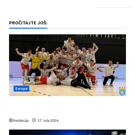
PROČITAJTE JOŠ:
Evropa
Rukometaši Izviđača saznali protivnike u grupi
Evropske lige
Redakcija
17. Jula 2026.