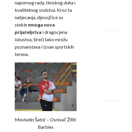
Amar Herić
napornog rada, timskog duha i
novi je
kvalitetnog vodstva. Kroz ta
rukometaš
natjecanja, djevojčice su
Krivaje
stekle
mnoga nova
prijateljstva
i dragocjena
RK Izviđač
iskustva, šireći tako mrežu
Agram
poznanstava i izvan sportskih
izborio
terena.
nastup u
EHF
European
League za
sezonu
2026./2027.
Horvat
trener
Mevludin Šabić – Osnivač ŽRK
obnovljenog
Barbies
Zagreba: