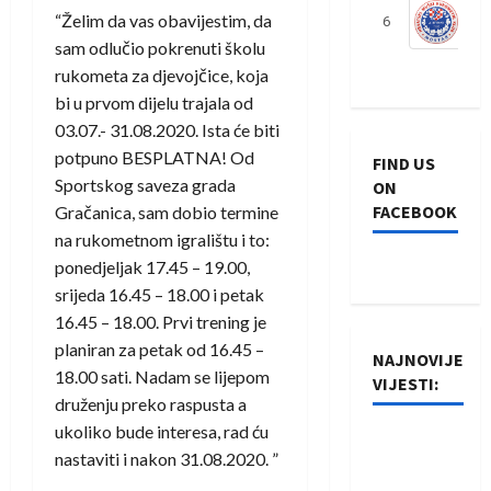
“Želim da vas obavijestim, da
6
S
sam odlučio pokrenuti školu
rukometa za djevojčice, koja
bi u prvom dijelu trajala od
03.07.- 31.08.2020. Ista će biti
potpuno BESPLATNA! Od
FIND US
Sportskog saveza grada
ON
FACEBOOK
Gračanica, sam dobio termine
na rukometnom igralištu i to:
ponedjeljak 17.45 – 19.00,
srijeda 16.45 – 18.00 i petak
16.45 – 18.00. Prvi trening je
planiran za petak od 16.45 –
NAJNOVIJE
18.00 sati. Nadam se lijepom
VIJESTI:
druženju preko raspusta a
ukoliko bude interesa, rad ću
Rukometaši
nastaviti i nakon 31.08.2020. ‍”
Izviđača