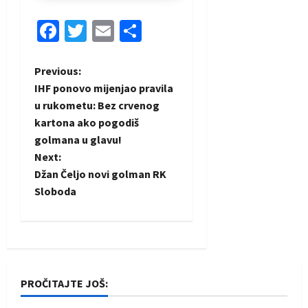
Facebook
Twitter
Email
Share
P
Previous:
IHF ponovo mijenjao pravila
o
u rukometu: Bez crvenog
kartona ako pogodiš
s
golmana u glavu!
t
Next:
Džan Čeljo novi golman RK
n
Sloboda
a
v
i
PROČITAJTE JOŠ:
g