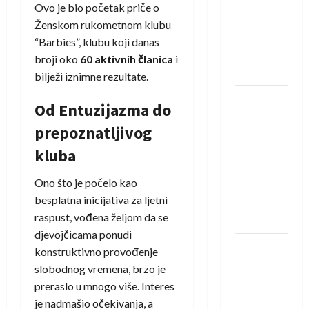
saznali
Ovo je bio početak priče o
protivnike
Ženskom rukometnom klubu
u grupi
“Barbies”, klubu koji danas
Evropske
broji oko
60 aktivnih članica
i
lige
bilježi iznimne rezultate.
IHF ukinuo
Od Entuzijazma do
suspenziju:
prepoznatljivog
Rusija i
Bjelorusija
kluba
vraćaju se
Ono što je počelo kao
u
besplatna inicijativa za ljetni
međunarodni
raspust, vođena željom da se
rukomet
djevojčicama ponudi
Kentin
konstruktivno provođenje
Mahé
slobodnog vremena, brzo je
novo
preraslo u mnogo više. Interes
pojačanje
je nadmašio očekivanja, a