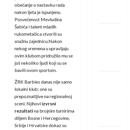
Rhein-
obećanje o nastavku rada
Neckar
nakon ljeta je ispunjeno.
Löwena
Posvećenost Mevludina
Šabića i talent mladih
Dragan
rukometašica stvorili su
Marković
snažnu zajednicu.Nakon
preuzeo
nekog vremena u upravljaju
tuniški
ovim klubom pridružilo mu se
Club
još nekoliko ljudi koji su se
Africain
bavili ovom sportom.
Pobjeda
ŽRK Barbies danas nije samo
omladinske
lokalni klub; one su
reprezentacije
prepoznatljive na regionalnoj
BiH na
sceni. Njihovi
izvrsni
otvaranju
rezultati
na brojnim turnirima
Evropskog
diljem Bosne i Hercegovine,
prvenstva
Srbije i Hrvatske dokaz su