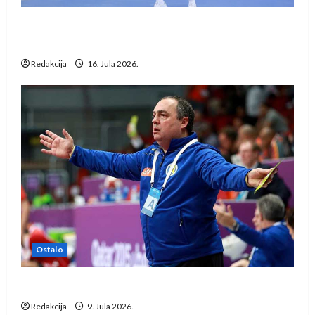
Kentin Mahé novo pojačanje Rhein-Neckar
Löwena
Redakcija
16. Jula 2026.
Ostalo
Dragan Marković preuzeo tuniški Club Africain
Redakcija
9. Jula 2026.