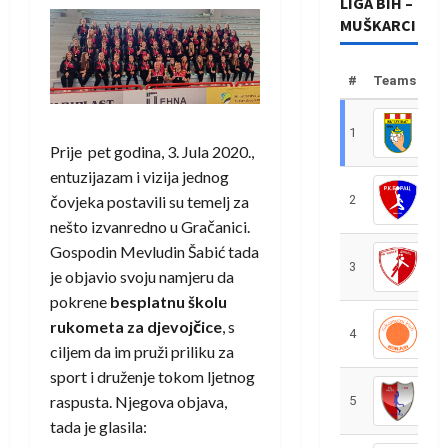
LIGA BIH –
MUŠKARCI
#
Teams
1
R
Prije pet godina, 3. Jula 2020.,
entuzijazam i vizija jednog
čovjeka postavili su temelj za
2
R
nešto izvanredno u Gračanici.
Gospodin Mevludin Šabić tada
3
R
je objavio svoju namjeru da
pokrene
besplatnu školu
rukometa za djevojčice
, s
4
R
ciljem da im pruži priliku za
sport i druženje tokom ljetnog
raspusta. Njegova objava,
5
R
tada je glasila: