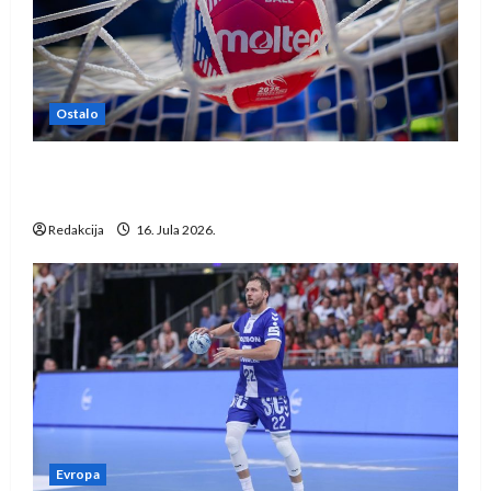
Ostalo
IHF ukinuo suspenziju: Rusija i Bjelorusija
vraćaju se u međunarodni rukomet
Redakcija
16. Jula 2026.
Evropa