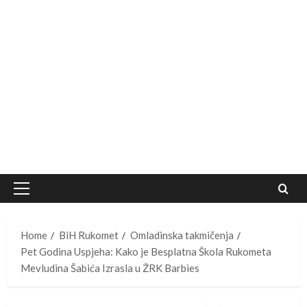
Primary
Menu
Home
BiH Rukomet
Omladinska takmičenja
Pet Godina Uspjeha: Kako je Besplatna Škola Rukometa
Mevludina Šabića Izrasla u ŽRK Barbies