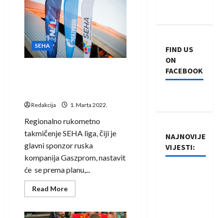
prekinuta
do
daljnjeg
SEHA
FIND US
ON
Gaszprom će nastaviti
FACEBOOK
pružati financijsku pomoć
SEHA ligi
Redakcija
1. Marta 2022.
Regionalno rukometno
takmičenje SEHA liga, čiji je
NAJNOVIJE
glavni sponzor ruska
VIJESTI:
kompanija Gaszprom, nastavit
će se prema planu,...
Rukometaši
Izviđača
Read
Read More
more
saznali
about
protivnike
Gaszprom
će