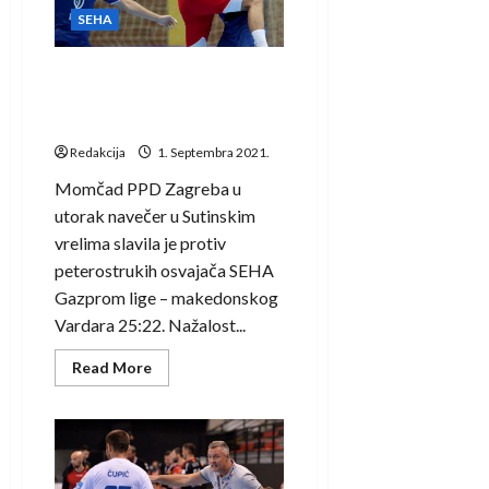
SEHA
SEHA
lige!
Vardar u Zagrebu osigurao
nastup na F4 turniru SEHA
Gazprom lige
Redakcija
1. Septembra 2021.
Momčad PPD Zagreba u
utorak navečer u Sutinskim
vrelima slavila je protiv
peterostrukih osvajača SEHA
Gazprom lige – makedonskog
Vardara 25:22. Nažalost...
Read
Read More
more
about
Vardar
u
Zagrebu
osigurao
nastup
na