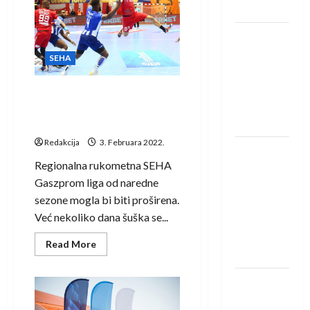
Elmira
Löwena
Građana
u
pobjedi
Dragan
Pelistera
nad
Marković
SEHA
Partizanom
preuzeo
tuniški
Dinamo Bukurešt i Čehovski
Club
medvedi od naredne sezone
Africain
u SEHA ligi?
Redakcija
3. Februara 2022.
Pobjeda
Regionalna rukometna SEHA
omladinske
Gaszprom liga od naredne
reprezentacije
sezone mogla bi biti proširena.
BiH na
Već nekoliko dana šuška se...
otvaranju
Evropskog
Read
Read More
more
prvenstva
about
Dinamo
Amar Herić
Bukurešt
i
novi je
Čehovski