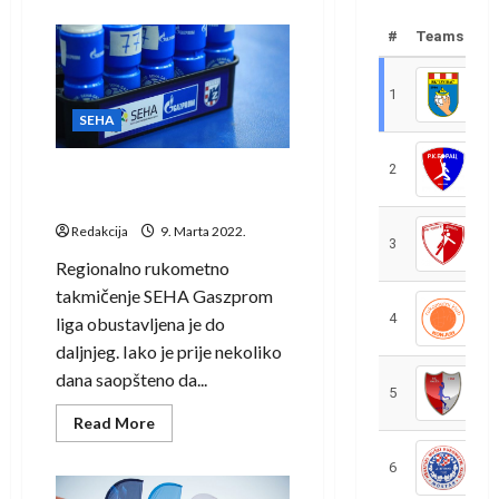
about
Nova
sezona
#
Teams
SEHA
Gazprom
lige
na
1
R
proljeće
SEHA
2
R
SEHA Liga prekinuta do
daljnjeg
Redakcija
9. Marta 2022.
3
R
Regionalno rukometno
takmičenje SEHA Gaszprom
4
R
liga obustavljena je do
daljnjeg. Iako je prije nekoliko
dana saopšteno da...
5
R
Read
Read More
more
about
SEHA
6
S
Liga