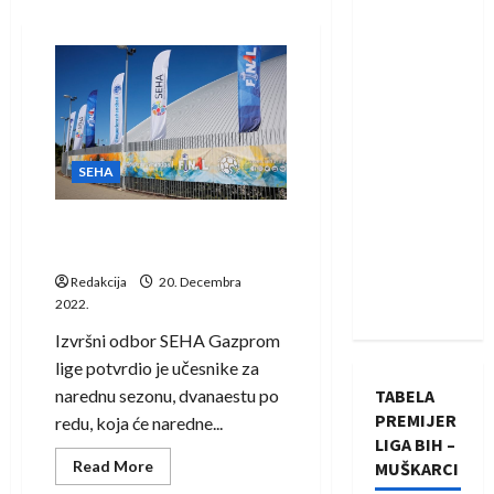
SEHA
Nova sezona SEHA Gazprom
lige na proljeće
Redakcija
20. Decembra
2022.
Izvršni odbor SEHA Gazprom
lige potvrdio je učesnike za
narednu sezonu, dvanaestu po
TABELA
PREMIJER
redu, koja će naredne...
LIGA BIH –
Read
Read More
MUŠKARCI
more