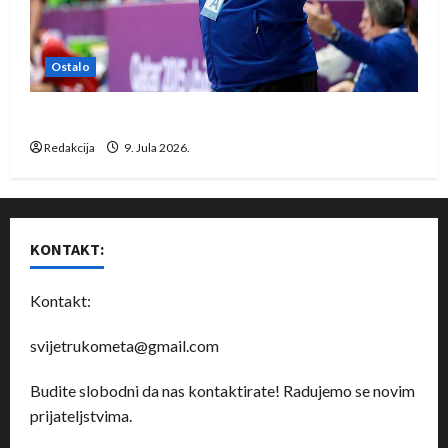
Ostalo
Dragan Marković preuzeo tuniški Club Africain
Redakcija
9. Jula 2026.
KONTAKT:
Kontakt:
svijetrukometa@gmail.com
Budite slobodni da nas kontaktirate! Radujemo se novim
prijateljstvima.