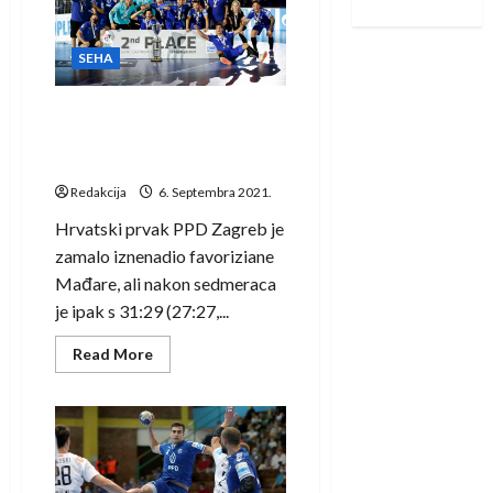
poznati
svi
učesnici
SEHA
PPD Zagreb u finalu zamalo
iznenadio favorizirani
Veszprem
Redakcija
6. Septembra 2021.
Hrvatski prvak PPD Zagreb je
zamalo iznenadio favoriziane
Mađare, ali nakon sedmeraca
je ipak s 31:29 (27:27,...
Read
Read More
more
about
PPD
Zagreb
u
finalu
zamalo
iznenadio
favorizirani