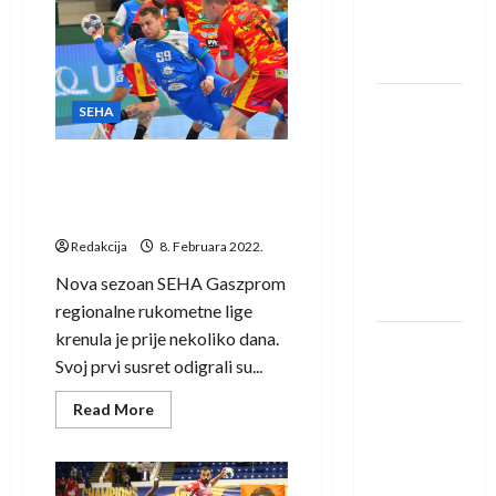
u grupi
nastaviti
pružati
Evropske
financijsku
pomoć
lige
SEHA
ligi
IHF ukinuo
SEHA
suspenziju:
Rusija i
Pet od pet Elmira Građana u
Bjelorusija
pobjedi Pelistera nad
vraćaju se
Partizanom
u
Redakcija
8. Februara 2022.
međunarodni
Nova sezoan SEHA Gaszprom
rukomet
regionalne rukometne lige
krenula je prije nekoliko dana.
Kentin
Svoj prvi susret odigrali su...
Mahé
novo
Read
Read More
more
pojačanje
about
Rhein-
Pet
od
Neckar
pet