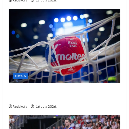
Redakcija
17. Jula 2026.
Ostalo
IHF ukinuo suspenziju: Rusija i Bjelorusija
vraćaju se u međunarodni rukomet
Redakcija
16. Jula 2026.