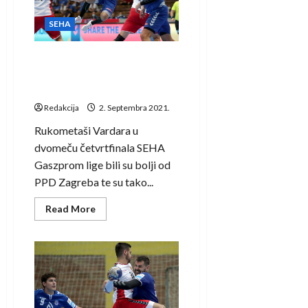
Veszprem
SEHA
Vardar izbačen, PPD Zagreb
putuje na Final four SEHA
lige!
Redakcija
2. Septembra 2021.
Rukometaši Vardara u
dvomeču četvrtfinala SEHA
Gaszprom lige bili su bolji od
PPD Zagreba te su tako...
Read
Read More
more
about
Vardar
izbačen,
PPD
Zagreb
putuje
na
Final
four