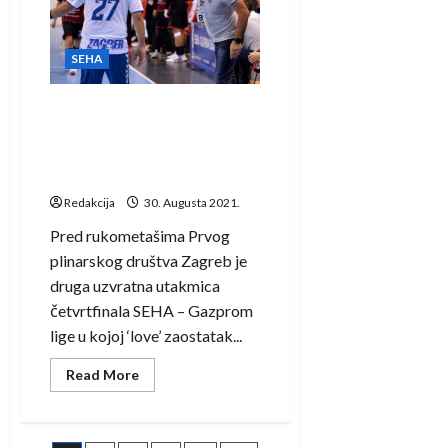
F4
turniru
SEHA
Gazprom
SEHA
lige
Obrvan pred uzvrat s
Vardarom: Imamo snage,
znanja i mogućnosti da se
plasiramo na Final4!
Redakcija
30. Augusta 2021.
Pred rukometašima Prvog
plinarskog društva Zagreb je
druga uzvratna utakmica
četvrtfinala SEHA – Gazprom
lige u kojoj ‘love’ zaostatak...
Read
Read More
more
about
Obrvan
pred
uzvrat