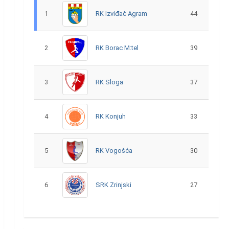
1
RK Izviđač Agram
44
2
RK Borac M:tel
39
3
RK Sloga
37
4
RK Konjuh
33
5
RK Vogošća
30
6
SRK Zrinjski
27