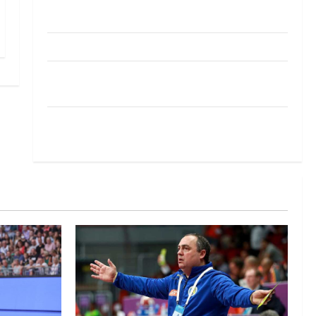
Pobjeda omladinske reprezentacije BiH na
otvaranju Evropskog prvenstva
Amar Herić novi je rukometaš Krivaje
RK Izviđač Agram izborio nastup u EHF
European League za sezonu 2026./2027.
Horvat trener obnovljenog Zagreba: Nadam se
iskoraku