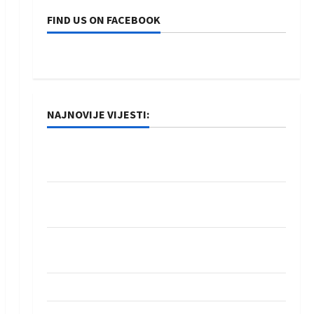
FIND US ON FACEBOOK
NAJNOVIJE VIJESTI:
Rukometaši Izviđača saznali protivnike u grupi
Evropske lige
IHF ukinuo suspenziju: Rusija i Bjelorusija
vraćaju se u međunarodni rukomet
Kentin Mahé novo pojačanje Rhein-Neckar
Löwena
Dragan Marković preuzeo tuniški Club Africain