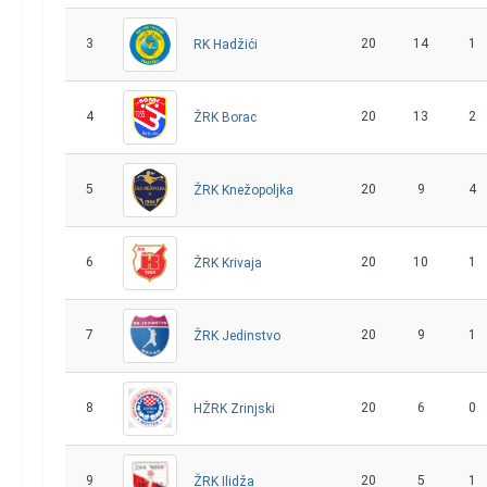
3
20
14
1
RK Hadžići
4
20
13
2
ŽRK Borac
5
20
9
4
ŽRK Knežopoljka
6
20
10
1
ŽRK Krivaja
7
20
9
1
ŽRK Jedinstvo
8
20
6
0
HŽRK Zrinjski
9
20
5
1
ŽRK Ilidža