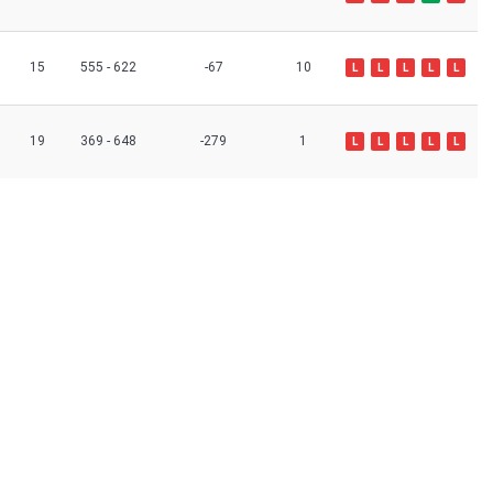
15
555 - 622
-67
10
L
L
L
L
L
19
369 - 648
-279
1
L
L
L
L
L