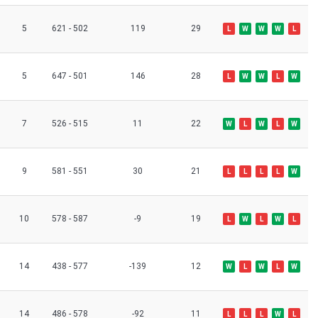
5
621 - 502
119
29
L
W
W
W
L
5
647 - 501
146
28
L
W
W
L
W
7
526 - 515
11
22
W
L
W
L
W
9
581 - 551
30
21
L
L
L
L
W
10
578 - 587
-9
19
L
W
L
W
L
14
438 - 577
-139
12
W
L
W
L
W
14
486 - 578
-92
11
L
L
L
W
L