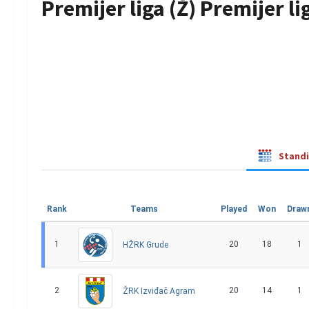
Premijer liga (Ž) Premijer l
Stand
Rank
Teams
Played
Won
Draw
1
20
18
1
HŽRK Grude
2
20
14
1
ŽRK Izviđač Agram