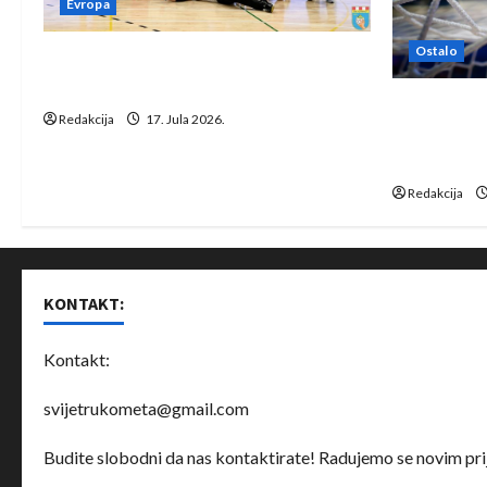
Evropa
o
n
Ostalo
Rukometaši Izviđača saznali
protivnike u grupi Evropske lige
IHF ukinuo 
Redakcija
17. Jula 2026.
Bjelorusij
rukomet
Redakcija
KONTAKT:
Kontakt:
svijetrukometa@gmail.com
Budite slobodni da nas kontaktirate! Radujemo se novim prij