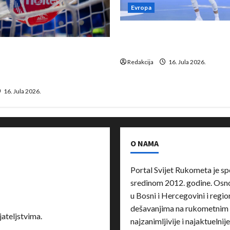
Evropa
Kentin Mahé novo pojačanj
Neckar Löwena
suspenziju: Rusija i
a vraćaju se u međunarodni
Redakcija
16. Jula 2026.
16. Jula 2026.
O NAMA
Portal Svijet Rukometa je sp
sredinom 2012. godine. Osnov
u Bosni i Hercegovini i region
dešavanjima na rukometnim 
ateljstvima.
najzanimljivije i najaktuelnij