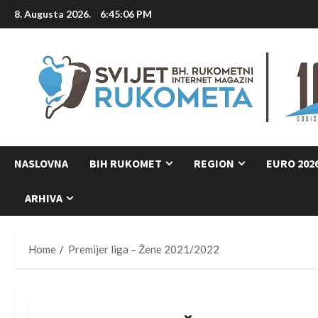
Skip
8. Augusta 2026.
6:45:07 PM
to
content
NASLOVNA
BIH RUKOMET
REGION
EURO 202
ARHIVA
Home
Premijer liga – Žene 2021/2022