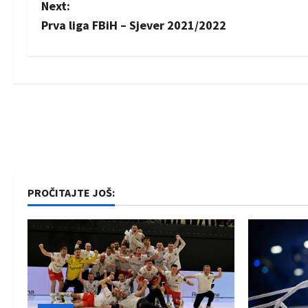
o
Next:
s
Prva liga FBiH – Sjever 2021/2022
t
n
a
v
i
PROČITAJTE JOŠ:
g
a
t
i