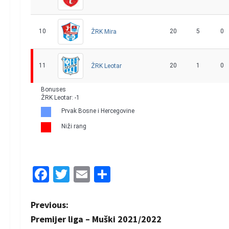
10
20
5
0
ŽRK Mira
11
20
1
0
ŽRK Leotar
Bonuses
ŽRK Leotar: -1
Prvak Bosne i Hercegovine
Niži rang
Facebook
Twitter
Email
Share
P
Previous:
Premijer liga – Muški 2021/2022