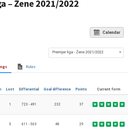
iga – Žene 2021/2022
Calendar
Premijer liga - Žene 2021/2022
ings
Rules
n
Lost
Differential
Goal difference
Points
Current form
1
723 - 491
232
37
W
W
W
W
W
5
611 - 563
48
29
W
W
W
W
W