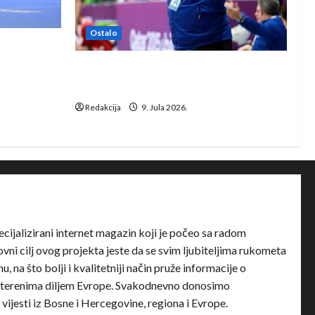
Ostalo
e Rhein-
Dragan Marković preuzeo tuniški
Club Africain
Redakcija
9. Jula 2026.
ecijalizirani internet magazin koji je počeo sa radom
ni cilj ovog projekta jeste da se svim ljubiteljima rukometa
u, na što bolji i kvalitetniji način pruže informacije o
terenima diljem Evrope. Svakodnevno donosimo
e vijesti iz Bosne i Hercegovine, regiona i Evrope.