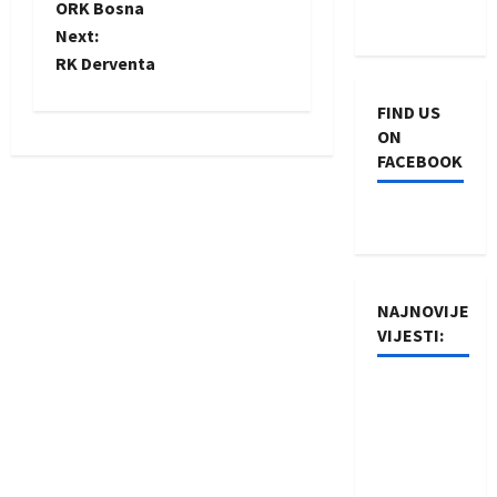
ORK Bosna
o
Next:
RK Derventa
s
FIND US
t
ON
FACEBOOK
n
a
v
i
NAJNOVIJE
VIJESTI:
g
Rukometaši
a
Izviđača
t
saznali
protivnike