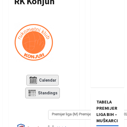
RK Konjuh
Calendar
Standings
TABELA
PREMIJER
LIGA BIH –
Premijer liga (M) Premijer liga - Muški 2025/20
MUŠKARCI