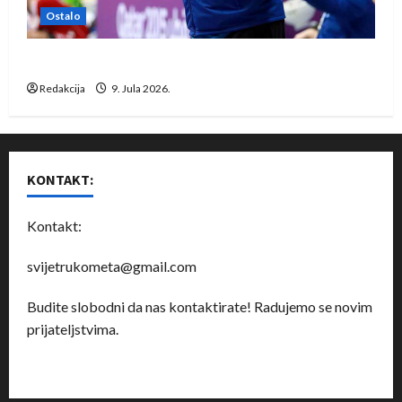
Ostalo
Dragan Marković preuzeo tuniški Club Africain
Redakcija
9. Jula 2026.
KONTAKT:
Kontakt:
svijetrukometa@gmail.com
Budite slobodni da nas kontaktirate! Radujemo se novim
prijateljstvima.