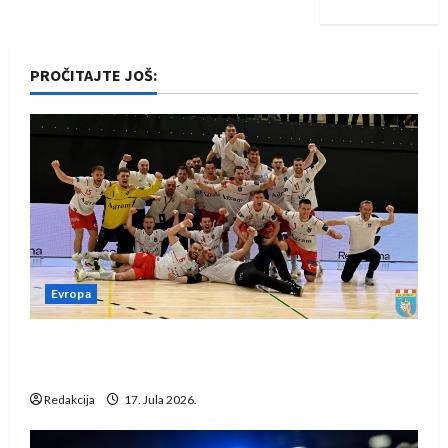
PROČITAJTE JOŠ:
Evropa
Rukometaši Izviđača saznali protivnike u grupi
Evropske lige
Redakcija
17. Jula 2026.