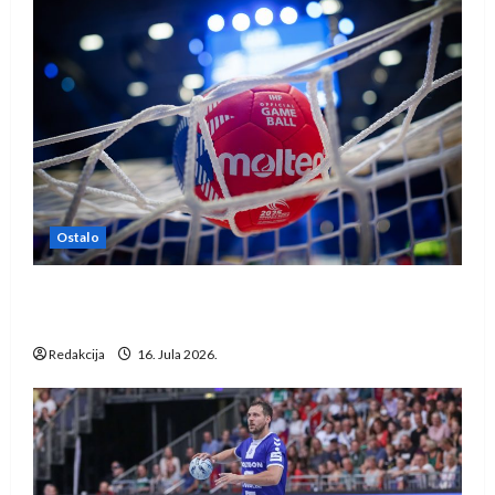
Ostalo
IHF ukinuo suspenziju: Rusija i Bjelorusija
vraćaju se u međunarodni rukomet
Redakcija
16. Jula 2026.