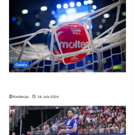
Ostalo
IHF ukinuo suspenziju: Rusija i Bjelorusija
vraćaju se u međunarodni rukomet
Redakcija
16. Jula 2026.