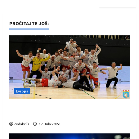
PROČITAJTE JOŠ:
Evropa
Rukometaši Izviđača saznali protivnike u grupi
Evropske lige
Redakcija
17. Jula 2026.