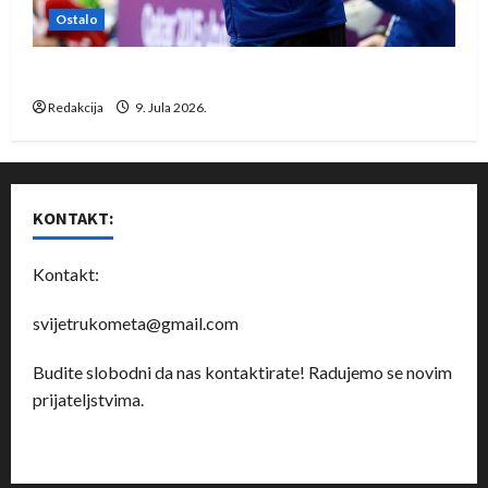
Ostalo
Dragan Marković preuzeo tuniški Club Africain
Redakcija
9. Jula 2026.
KONTAKT:
Kontakt:
svijetrukometa@gmail.com
Budite slobodni da nas kontaktirate! Radujemo se novim
prijateljstvima.