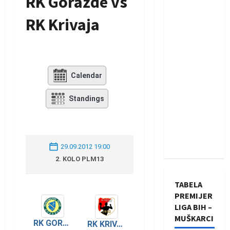
RK Goražde vs
RK Krivaja
Calendar
Standings
29.09.2012 19:00
2. KOLO PLM13
TABELA
PREMIJER
LIGA BIH –
MUŠKARCI
RK GORAŽDE
RK KRIVAJA