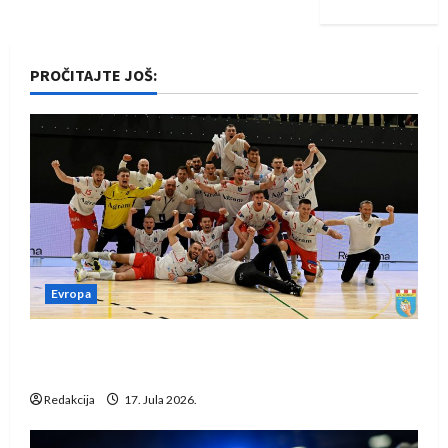
PROČITAJTE JOŠ:
Evropa
Rukometaši Izviđača saznali protivnike u grupi
Evropske lige
Redakcija
17. Jula 2026.