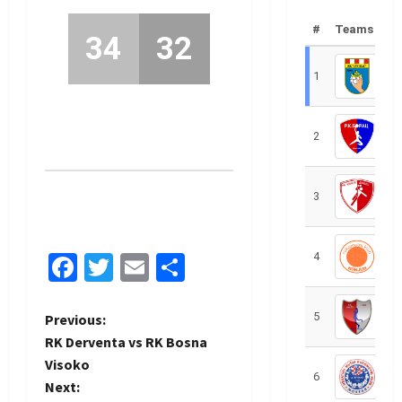
#
Teams
34
32
1
R
2
R
3
R
4
R
Facebook
Twitter
Email
Share
5
R
P
Previous:
RK Derventa vs RK Bosna
o
Visoko
6
S
Next: