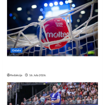
Ostalo
IHF ukinuo suspenziju: Rusija i Bjelorusija
vraćaju se u međunarodni rukomet
Redakcija
16. Jula 2026.