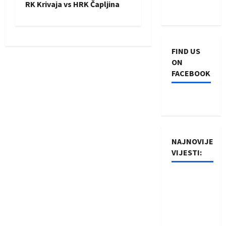
s
RK Krivaja vs HRK Čapljina
t
n
FIND US
a
ON
FACEBOOK
v
i
g
NAJNOVIJE
a
VIJESTI:
t
Rukometaši
i
Izviđača
saznali
o
protivnike