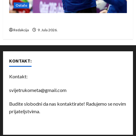
Ostalo
Dragan Marković preuzeo tuniški Club Africain
Redakcija
9. Jula 2026.
KONTAKT:
Kontakt:
svijetrukometa@gmail.com
Budite slobodni da nas kontaktirate! Radujemo se novim
prijateljstvima.