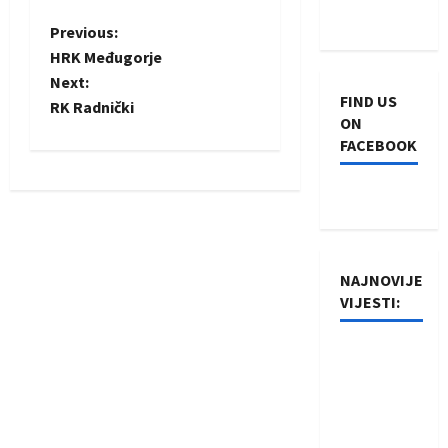
P
Previous:
HRK Međugorje
o
Next:
FIND US
RK Radnički
s
ON
FACEBOOK
t
n
a
NAJNOVIJE
v
VIJESTI:
i
Rukometaši
g
Izviđača
saznali
a
protivnike