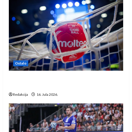
Ostalo
IHF ukinuo suspenziju: Rusija i Bjelorusija
vraćaju se u međunarodni rukomet
Redakcija
16. Jula 2026.