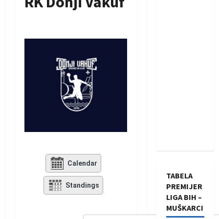
RK Donji Vakuf
Calendar
TABELA
Standings
PREMIJER
LIGA BIH –
MUŠKARCI