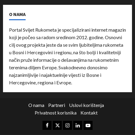
O NAMA
Portal Svijet Rukometa je specijalizirani internet magazin
koji je počeo sa radom sredinom 2012. godine. Osnovni
cilj ovog projekta jeste da se svim ljubiteljima rukometa
u Bosni i Hercegovini i regionu, na što bolji i kvalitetniji
način pruže informacije o dešavanjima na rukometnim
terenima diljem Evrope. Svakodnevno donosimo
najzanimljivije i najaktuelnije vijesti iz Bosne i
Hercegovine, regiona i Evrope.
O nama
Partneri
Uslovi korištenja
Privatnost korisnika
Kontakt