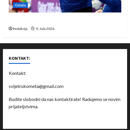
Ostalo
Dragan Marković preuzeo tuniški Club Africain
Redakcija
9. Jula 2026.
KONTAKT:
Kontakt:
svijetrukometa@gmail.com
Budite slobodni da nas kontaktirate! Radujemo se novim
prijateljstvima.