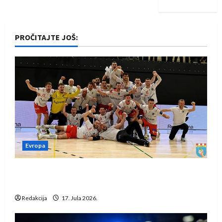
PROČITAJTE JOŠ:
Evropa
Rukometaši Izviđača saznali protivnike u grupi
Evropske lige
Redakcija
17. Jula 2026.