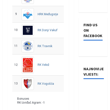
9
24
8
13
3
-20
27
HRK Međugorje
FIND US
ON
10
24
7
17
0
-97
21
RK Donji Vakuf
FACEBOOK
11
24
6
17
1
-93
19
RK Travnik
RK Velež
12
24
5
19
0
-128
15
NAJNOVIJE
VIJESTI:
13
24
1
23
0
-256
3
RK Vogošća
Rukometaši
Izviđača
saznali
Bonuses
RK Izviđač Agram: -1
protivnike