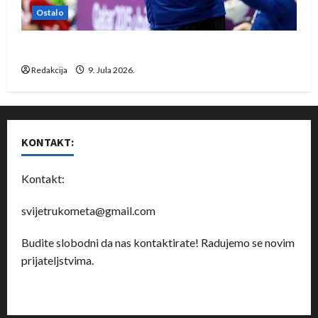
Ostalo
Dragan Marković preuzeo tuniški Club Africain
Redakcija
9. Jula 2026.
KONTAKT:
Kontakt:
svijetrukometa@gmail.com
Budite slobodni da nas kontaktirate! Radujemo se novim
prijateljstvima.