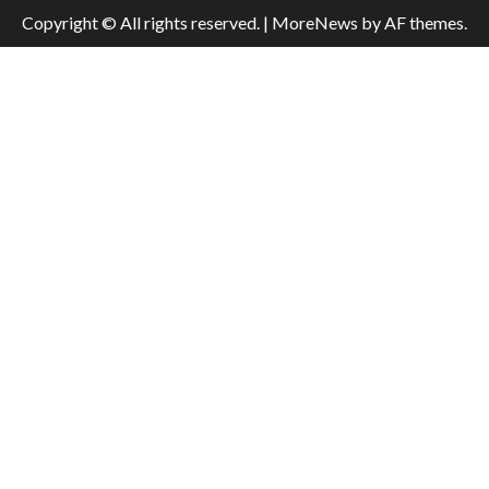
Copyright © All rights reserved.
|
MoreNews
by AF themes.