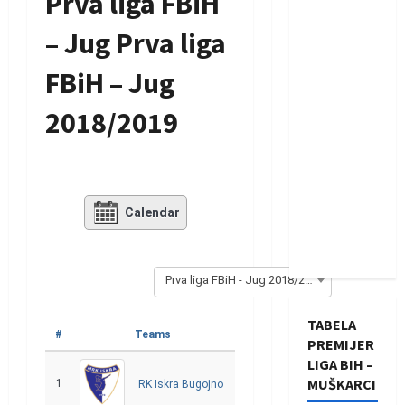
Prva liga FBiH
– Jug Prva liga
FBiH – Jug
2018/2019
Calendar
Prva liga FBiH - Jug 2018/2019
TABELA
#
Teams
O
P
I
N
GR
Bodo
PREMIJER
LIGA BIH –
MUŠKARCI
1
24
20
2
2
169
62
RK Iskra Bugojno