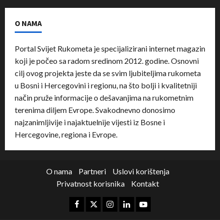
O NAMA
Portal Svijet Rukometa je specijalizirani internet magazin
koji je počeo sa radom sredinom 2012. godine. Osnovni
cilj ovog projekta jeste da se svim ljubiteljima rukometa
u Bosni i Hercegovini i regionu, na što bolji i kvalitetniji
način pruže informacije o dešavanjima na rukometnim
terenima diljem Evrope. Svakodnevno donosimo
najzanimljivije i najaktuelnije vijesti iz Bosne i
Hercegovine, regiona i Evrope.
O nama
Partneri
Uslovi korištenja
Privatnost korisnika
Kontakt