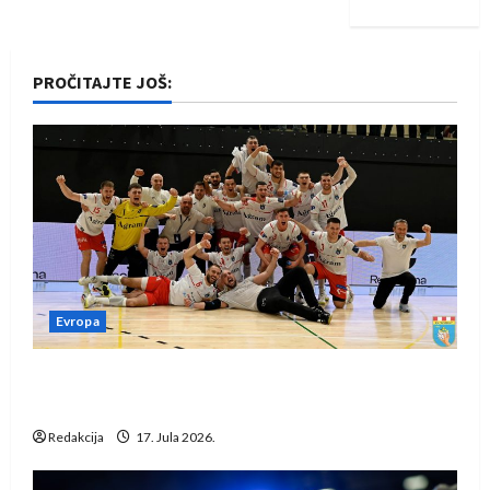
PROČITAJTE JOŠ:
Evropa
Rukometaši Izviđača saznali protivnike u grupi
Evropske lige
Redakcija
17. Jula 2026.