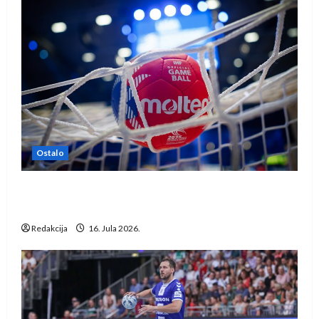
Ostalo
IHF ukinuo suspenziju: Rusija i Bjelorusija
vraćaju se u međunarodni rukomet
Redakcija
16. Jula 2026.