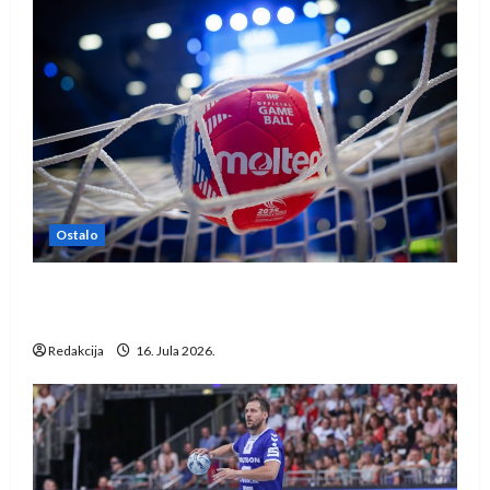
Ostalo
IHF ukinuo suspenziju: Rusija i Bjelorusija
vraćaju se u međunarodni rukomet
Redakcija
16. Jula 2026.