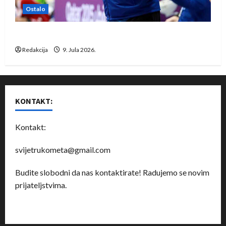
Ostalo
Dragan Marković preuzeo tuniški Club Africain
Redakcija
9. Jula 2026.
KONTAKT:
Kontakt:
svijetrukometa@gmail.com
Budite slobodni da nas kontaktirate! Radujemo se novim
prijateljstvima.