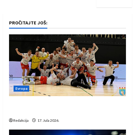
PROČITAJTE JOŠ:
Evropa
Rukometaši Izviđača saznali protivnike u grupi
Evropske lige
Redakcija
17. Jula 2026.