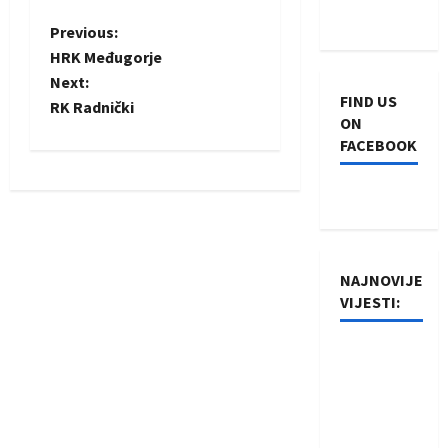
P
Previous:
HRK Međugorje
o
Next:
FIND US
RK Radnički
s
ON
FACEBOOK
t
n
a
NAJNOVIJE
v
VIJESTI:
i
Rukometaši
g
Izviđača
saznali
a
protivnike