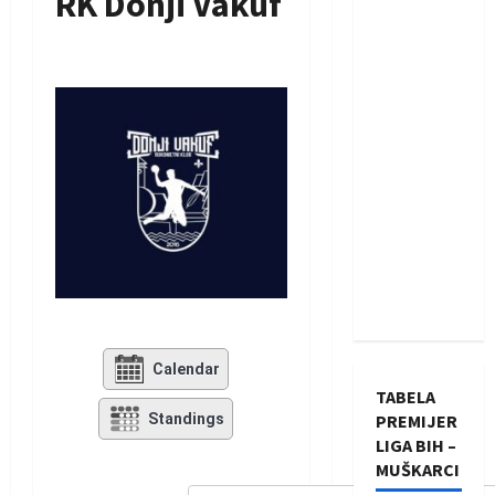
RK Donji Vakuf
Calendar
TABELA
Standings
PREMIJER
LIGA BIH –
MUŠKARCI