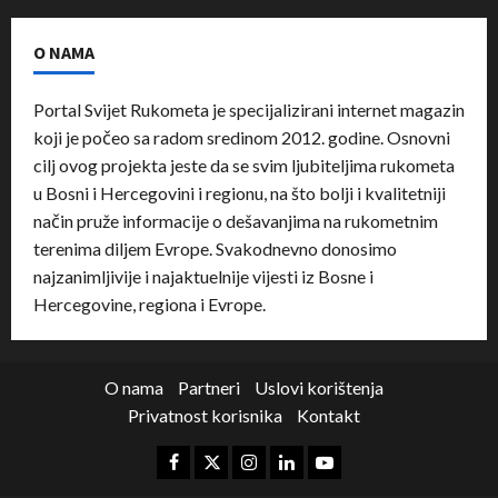
O NAMA
Portal Svijet Rukometa je specijalizirani internet magazin
koji je počeo sa radom sredinom 2012. godine. Osnovni
cilj ovog projekta jeste da se svim ljubiteljima rukometa
u Bosni i Hercegovini i regionu, na što bolji i kvalitetniji
način pruže informacije o dešavanjima na rukometnim
terenima diljem Evrope. Svakodnevno donosimo
najzanimljivije i najaktuelnije vijesti iz Bosne i
Hercegovine, regiona i Evrope.
O nama
Partneri
Uslovi korištenja
Privatnost korisnika
Kontakt