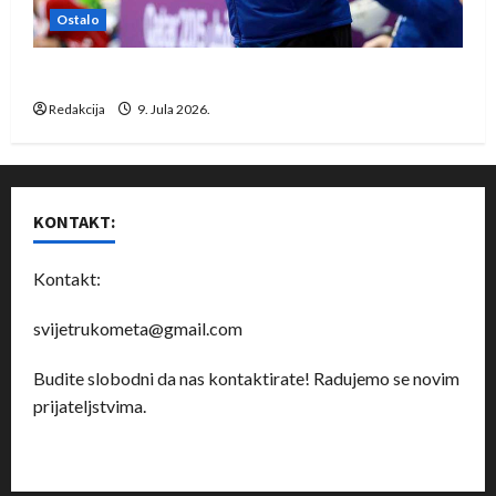
Ostalo
Dragan Marković preuzeo tuniški Club Africain
Redakcija
9. Jula 2026.
KONTAKT:
Kontakt:
svijetrukometa@gmail.com
Budite slobodni da nas kontaktirate! Radujemo se novim
prijateljstvima.