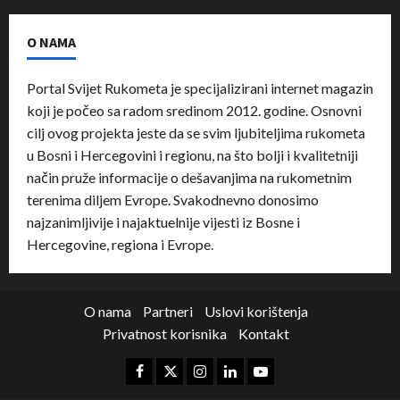
O NAMA
Portal Svijet Rukometa je specijalizirani internet magazin
koji je počeo sa radom sredinom 2012. godine. Osnovni
cilj ovog projekta jeste da se svim ljubiteljima rukometa
u Bosni i Hercegovini i regionu, na što bolji i kvalitetniji
način pruže informacije o dešavanjima na rukometnim
terenima diljem Evrope. Svakodnevno donosimo
najzanimljivije i najaktuelnije vijesti iz Bosne i
Hercegovine, regiona i Evrope.
O nama
Partneri
Uslovi korištenja
Privatnost korisnika
Kontakt