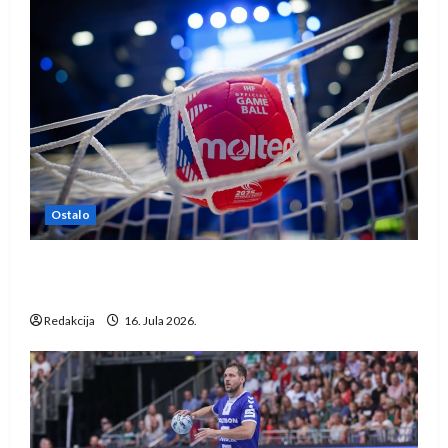
Ostalo
IHF ukinuo suspenziju: Rusija i Bjelorusija
vraćaju se u međunarodni rukomet
Redakcija
16. Jula 2026.