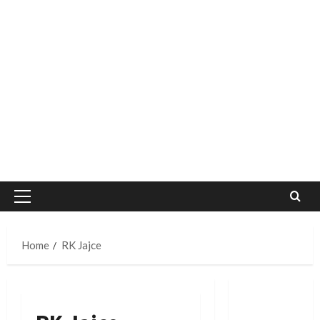
Primary
Menu
Home
RK Jajce