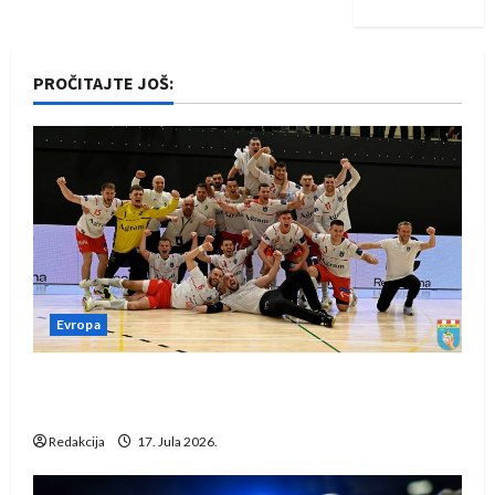
PROČITAJTE JOŠ:
Evropa
Rukometaši Izviđača saznali protivnike u grupi
Evropske lige
Redakcija
17. Jula 2026.