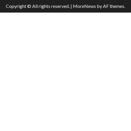
Copyright © All rights reserved.
|
MoreNews
by AF themes.