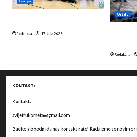
Evropa
Ostalo
Rukometaši Izviđača saznali
protivnike u grupi Evropske lige
IHF ukinuo 
Redakcija
17. Jula 2026.
Bjelorusij
rukomet
Redakcija
KONTAKT:
Kontakt:
svijetrukometa@gmail.com
Budite slobodni da nas kontaktirate! Radujemo se novim prij