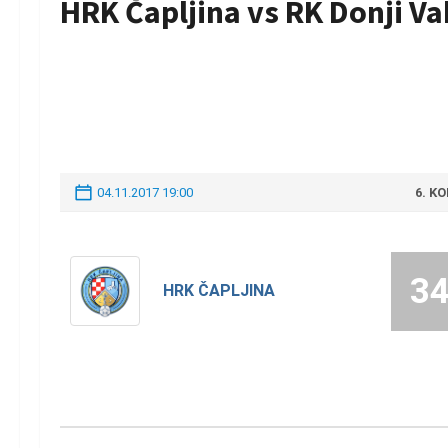
HRK Čapljina vs RK Donji Va
04.11.2017 19:00
6. K
3
HRK ČAPLJINA