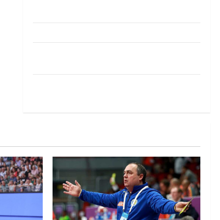
Pobjeda omladinske reprezentacije BiH na
otvaranju Evropskog prvenstva
Amar Herić novi je rukometaš Krivaje
RK Izviđač Agram izborio nastup u EHF
European League za sezonu 2026./2027.
Horvat trener obnovljenog Zagreba: Nadam se
iskoraku