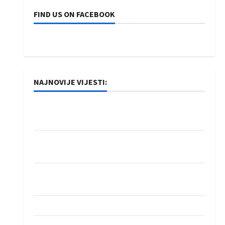
FIND US ON FACEBOOK
NAJNOVIJE VIJESTI:
Rukometaši Izviđača saznali protivnike u grupi
Evropske lige
IHF ukinuo suspenziju: Rusija i Bjelorusija
vraćaju se u međunarodni rukomet
Kentin Mahé novo pojačanje Rhein-Neckar
Löwena
Dragan Marković preuzeo tuniški Club Africain