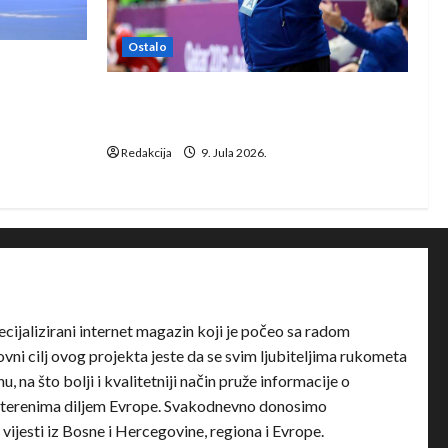
Ostalo
e Rhein-
Dragan Marković preuzeo tuniški
Club Africain
Redakcija
9. Jula 2026.
ecijalizirani internet magazin koji je počeo sa radom
ni cilj ovog projekta jeste da se svim ljubiteljima rukometa
u, na što bolji i kvalitetniji način pruže informacije o
terenima diljem Evrope. Svakodnevno donosimo
e vijesti iz Bosne i Hercegovine, regiona i Evrope.