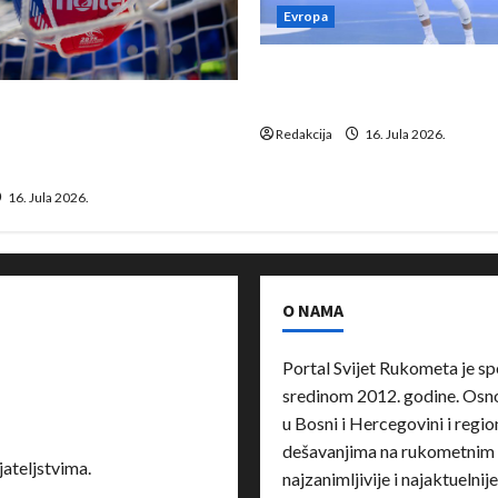
Evropa
Kentin Mahé novo pojačanj
Neckar Löwena
suspenziju: Rusija i
a vraćaju se u međunarodni
Redakcija
16. Jula 2026.
16. Jula 2026.
O NAMA
Portal Svijet Rukometa je sp
sredinom 2012. godine. Osnov
u Bosni i Hercegovini i region
dešavanjima na rukometnim 
ateljstvima.
najzanimljivije i najaktuelnij