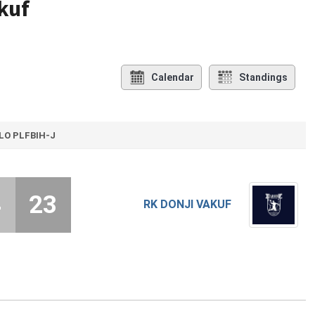
kuf
Calendar
Standings
OLO PLFBIH-J
4
23
RK DONJI VAKUF