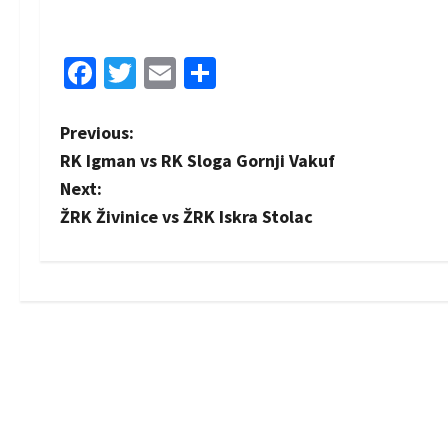
Facebook
Twitter
Email
Share
P
Previous:
RK Igman vs RK Sloga Gornji Vakuf
o
Next:
s
ŽRK Živinice vs ŽRK Iskra Stolac
t
n
a
v
i