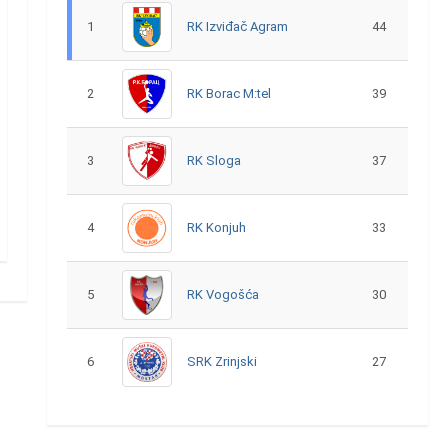
1
RK Izviđač Agram
44
2
RK Borac M:tel
39
3
RK Sloga
37
4
RK Konjuh
33
5
RK Vogošća
30
6
SRK Zrinjski
27