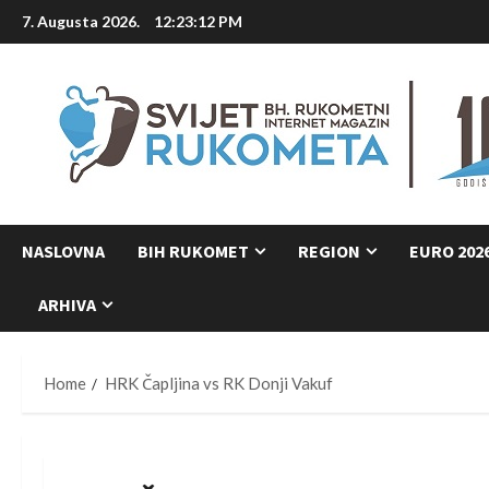
Skip
7. Augusta 2026.
12:23:12 PM
to
content
NASLOVNA
BIH RUKOMET
REGION
EURO 202
ARHIVA
Home
HRK Čapljina vs RK Donji Vakuf