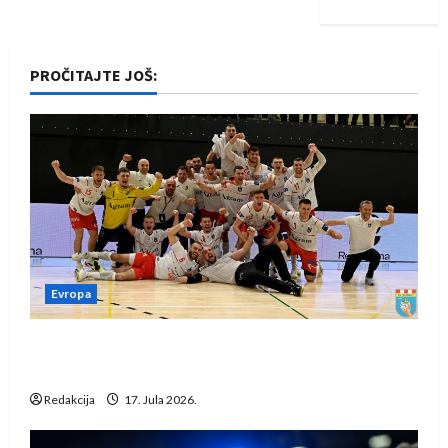
PROČITAJTE JOŠ:
Evropa
Rukometaši Izviđača saznali protivnike u grupi
Evropske lige
Redakcija
17. Jula 2026.