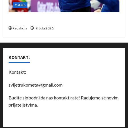
Ostalo
Dragan Marković preuzeo tuniški Club Africain
Redakcija
9. Jula 2026.
KONTAKT:
Kontakt:
svijetrukometa@gmail.com
Budite slobodni da nas kontaktirate! Radujemo se novim
prijateljstvima.