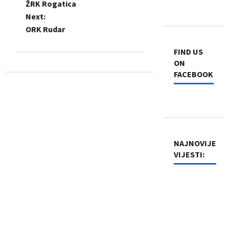
ŽRK Rogatica
o
Next:
ORK Rudar
s
FIND US
t
ON
FACEBOOK
n
a
v
i
NAJNOVIJE
VIJESTI:
g
Rukometaši
a
Izviđača
t
saznali
protivnike