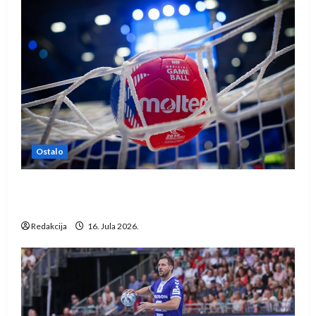
Ostalo
IHF ukinuo suspenziju: Rusija i Bjelorusija
vraćaju se u međunarodni rukomet
Redakcija
16. Jula 2026.