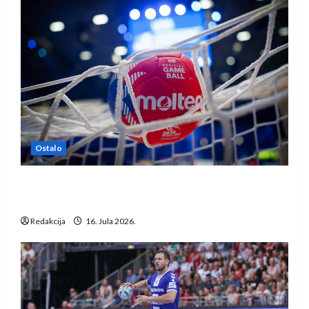
Ostalo
IHF ukinuo suspenziju: Rusija i Bjelorusija
vraćaju se u međunarodni rukomet
Redakcija
16. Jula 2026.