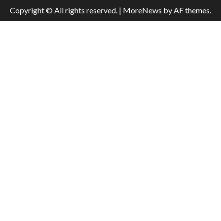
Copyright © All rights reserved.
|
MoreNews
by AF themes.