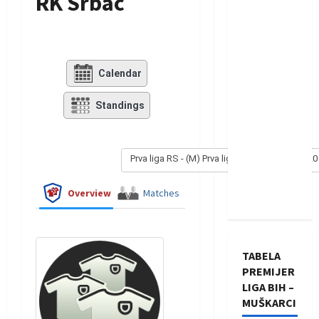
RK Srbac
Calendar
Standings
Prva liga RS - (M) Prva liga RS - (M) 2019/2020
Overview
Matches
TABELA
PREMIJER
LIGA BIH –
MUŠKARCI