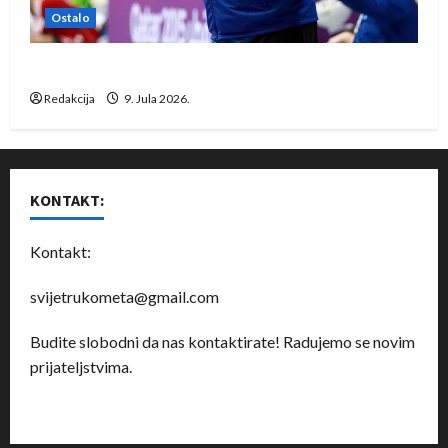
Ostalo
Dragan Marković preuzeo tuniški Club Africain
Redakcija
9. Jula 2026.
KONTAKT:
Kontakt:
svijetrukometa@gmail.com
Budite slobodni da nas kontaktirate! Radujemo se novim
prijateljstvima.