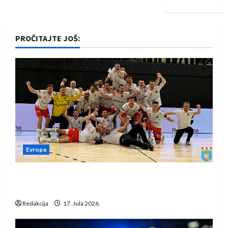
PROČITAJTE JOŠ:
Evropa
Rukometaši Izviđača saznali protivnike u grupi
Evropske lige
Redakcija
17. Jula 2026.