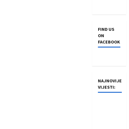
a
v
i
FIND US
ON
g
FACEBOOK
a
t
i
NAJNOVIJE
VIJESTI:
o
n
Rukometaši
Izviđača
saznali
protivnike