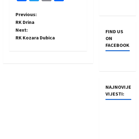
P
Previous:
RK Drina
o
Next:
FIND US
RK Kozara Dubica
ON
s
FACEBOOK
t
n
a
NAJNOVIJE
v
VIJESTI:
i
Rukometaši
Izviđača
g
saznali
a
protivnike