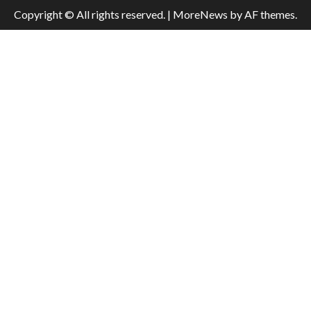
Copyright © All rights reserved.
|
MoreNews
by AF themes.