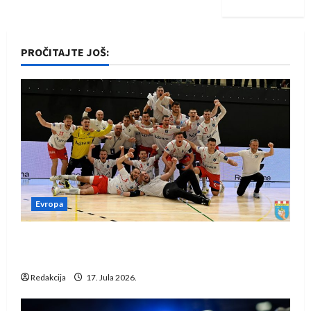
PROČITAJTE JOŠ:
Evropa
Rukometaši Izviđača saznali protivnike u grupi
Evropske lige
Redakcija
17. Jula 2026.