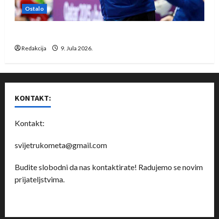
Ostalo
Dragan Marković preuzeo tuniški Club Africain
Redakcija
9. Jula 2026.
KONTAKT:
Kontakt:
svijetrukometa@gmail.com
Budite slobodni da nas kontaktirate! Radujemo se novim
prijateljstvima.