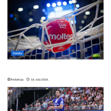
Ostalo
IHF ukinuo suspenziju: Rusija i Bjelorusija
vraćaju se u međunarodni rukomet
Redakcija
16. Jula 2026.