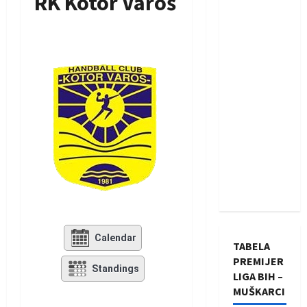
RK Kotor Varoš
Calendar
TABELA
PREMIJER
Standings
LIGA BIH –
MUŠKARCI