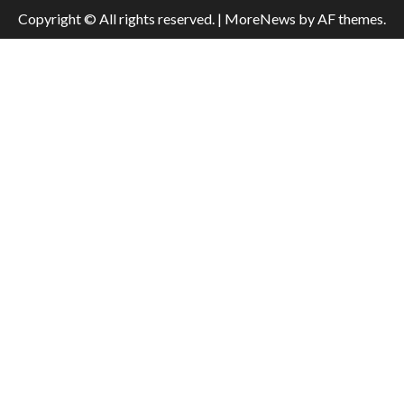
Copyright © All rights reserved.
|
MoreNews
by AF themes.