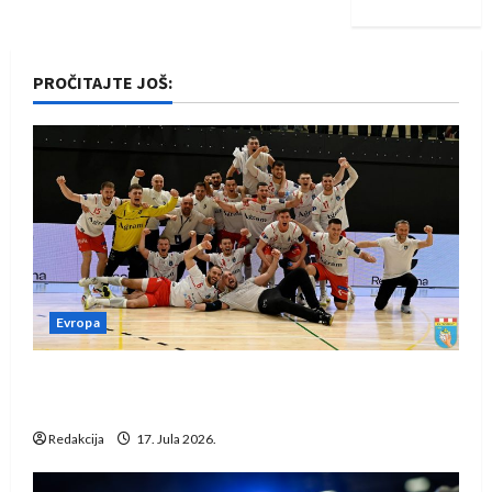
PROČITAJTE JOŠ:
Evropa
Rukometaši Izviđača saznali protivnike u grupi
Evropske lige
Redakcija
17. Jula 2026.