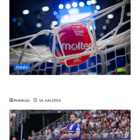
Ostalo
IHF ukinuo suspenziju: Rusija i Bjelorusija
vraćaju se u međunarodni rukomet
Redakcija
16. Jula 2026.