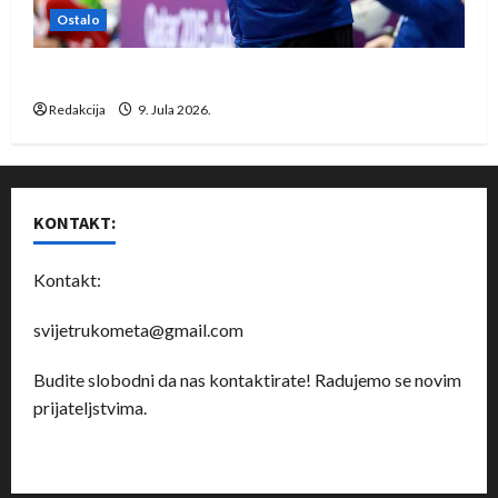
Ostalo
Dragan Marković preuzeo tuniški Club Africain
Redakcija
9. Jula 2026.
KONTAKT:
Kontakt:
svijetrukometa@gmail.com
Budite slobodni da nas kontaktirate! Radujemo se novim
prijateljstvima.