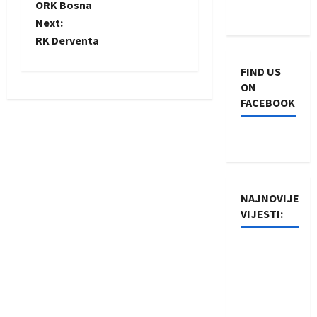
ORK Bosna
o
Next:
RK Derventa
s
FIND US
t
ON
FACEBOOK
n
a
v
i
NAJNOVIJE
VIJESTI:
g
Rukometaši
a
Izviđača
t
saznali
protivnike