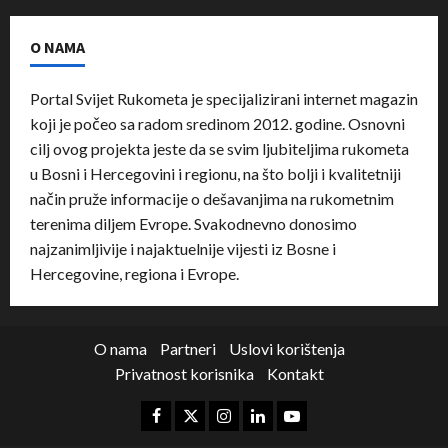
O NAMA
Portal Svijet Rukometa je specijalizirani internet magazin
koji je počeo sa radom sredinom 2012. godine. Osnovni
cilj ovog projekta jeste da se svim ljubiteljima rukometa
u Bosni i Hercegovini i regionu, na što bolji i kvalitetniji
način pruže informacije o dešavanjima na rukometnim
terenima diljem Evrope. Svakodnevno donosimo
najzanimljivije i najaktuelnije vijesti iz Bosne i
Hercegovine, regiona i Evrope.
O nama
Partneri
Uslovi korištenja
Privatnost korisnika
Kontakt