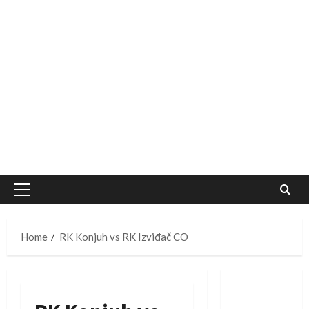
Primary
Menu
Home
RK Konjuh vs RK Izviđač CO