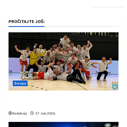
PROČITAJTE JOŠ:
Evropa
Rukometaši Izviđača saznali protivnike u grupi
Evropske lige
Redakcija
17. Jula 2026.