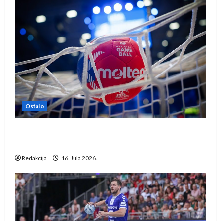
Ostalo
IHF ukinuo suspenziju: Rusija i Bjelorusija
vraćaju se u međunarodni rukomet
Redakcija
16. Jula 2026.