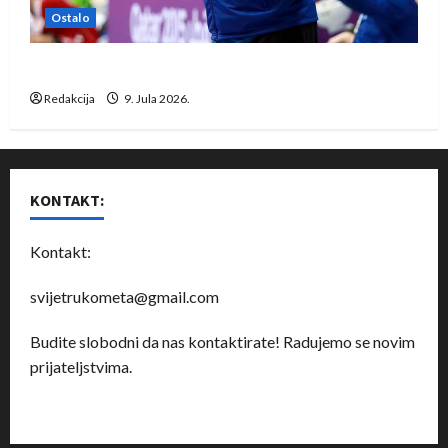
Ostalo
Dragan Marković preuzeo tuniški Club Africain
Redakcija
9. Jula 2026.
KONTAKT:
Kontakt:
svijetrukometa@gmail.com
Budite slobodni da nas kontaktirate! Radujemo se novim
prijateljstvima.