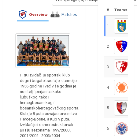
#
Teams
Overview
Matches
1
R
2
R
3
R
HRK Izviđač je sportski klub
duge i bogate tradicije, utemeljen
1956.godine i već više godina je
4
R
nositelj i perjanica kako
ljubuškog, tako i
hercegbosanskog i
5
R
bosanskohercegovačkog sporta.
Klub je 8 puta osvajao prvenstvo
Herceg-Bosne, a Kup 9 puta.
Izviđač je i osmerostruki prvak
6
S
BiH (u sezonama 1999/2000.,
2001/2002., 2003/2004.,