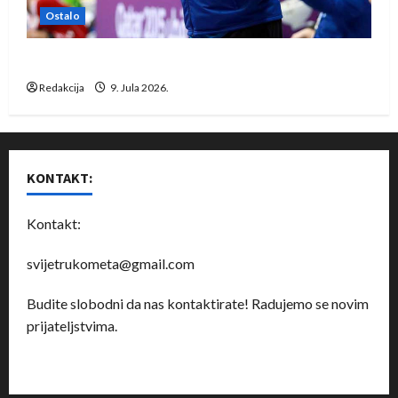
Ostalo
Dragan Marković preuzeo tuniški Club Africain
Redakcija
9. Jula 2026.
KONTAKT:
Kontakt:
svijetrukometa@gmail.com
Budite slobodni da nas kontaktirate! Radujemo se novim
prijateljstvima.