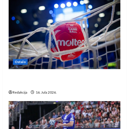
Ostalo
IHF ukinuo suspenziju: Rusija i Bjelorusija
vraćaju se u međunarodni rukomet
Redakcija
16. Jula 2026.