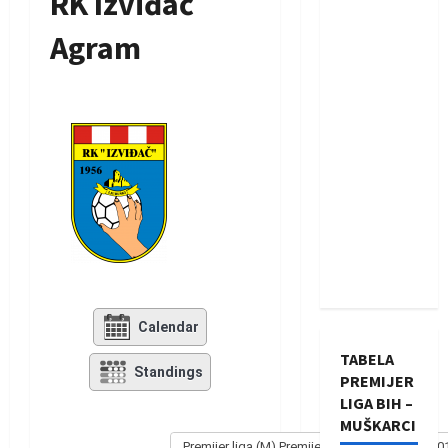
RK Izviđač
Agram
Calendar
TABELA
Standings
PREMIJER
LIGA BIH –
MUŠKARCI
Premijer liga (M) Premijer liga - Muški 2013/20