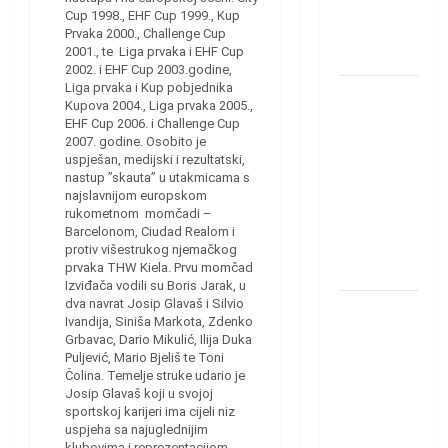
u grupi
Cup 1998., EHF Cup 1999., Kup
Evropske
Prvaka 2000., Challenge Cup
2001., te Liga prvaka i EHF Cup
lige
2002. i EHF Cup 2003.godine,
Liga prvaka i Kup pobjednika
IHF ukinuo
Kupova 2004., Liga prvaka 2005.,
suspenziju:
EHF Cup 2006. i Challenge Cup
2007. godine. Osobito je
Rusija i
uspješan, medijski i rezultatski,
Bjelorusija
nastup ’’skauta’’ u utakmicama s
vraćaju se
najslavnijom europskom
rukometnom momčadi –
u
Barcelonom, Ciudad Realom i
međunarodni
protiv višestrukog njemačkog
prvaka THW Kiela. Prvu momčad
rukomet
Izviđača vodili su Boris Jarak, u
dva navrat Josip Glavaš i Silvio
Kentin
Ivandija, Siniša Markota, Zdenko
Mahé
Grbavac, Dario Mikulić, Ilija Duka
Puljević, Mario Bjeliš te Toni
novo
Čolina. Temelje struke udario je
pojačanje
Josip Glavaš koji u svojoj
Rhein-
sportskoj karijeri ima cijeli niz
uspjeha sa najuglednijim
Neckar
klubovima i reprezentacijom