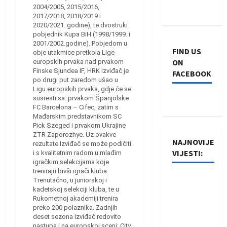
2004/2005, 2015/2016,
2017/2018, 2018/2019 i
2020/2021. godine), te dvostruki
pobjednik Kupa BiH (1998/1999. i
2001/2002.godine). Pobjedom u
FIND US
obje utakmice pretkola Lige
ON
europskih prvaka nad prvakom
Finske Sjundea IF, HRK Izviđač je
FACEBOOK
po drugi put zaredom ušao u
Ligu europskih prvaka, gdje će se
susresti sa: prvakom Španjolske
FC Barcelona – Cifec, zatim s
Mađarskim predstavnikom SC
Pick Szeged i prvakom Ukrajine
ZTR Zaporozhye. Uz ovakve
NAJNOVIJE
rezultate Izviđač se može podičiti
VIJESTI:
i s kvalitetnim radom u mlađim
igračkim selekcijama koje
treniraju bivši igrači kluba.
Rukometaši
Trenutačno, u juniorskoj i
kadetskoj selekciji kluba, te u
Izviđača
Rukometnoj akademiji trenira
saznali
preko 200 polaznika. Zadnjih
protivnike
deset sezona Izviđač redovito
nastupa i na europskoj sceni: City