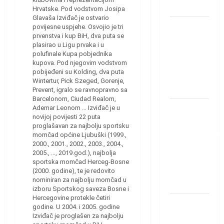
Löwena
Hrvatske. Pod vodstvom Josipa
Glavaša Izviđač je ostvario
Dragan
povijesne uspjehe. Osvojio je tri
prvenstva i kup BiH, dva puta se
Marković
plasirao u Ligu prvaka i u
preuzeo
polufinale Kupa pobjednika
tuniški
kupova. Pod njegovim vodstvom
pobijeđeni su Kolding, dva puta
Club
Wintertur, Pick Szeged, Gorenje,
Africain
Prevent, igralo se ravnopravno sa
Barcelonom, Ciudad Realom,
Pobjeda
Ademar Leonom … Izviđač je u
novijoj povijesti 22 puta
omladinske
proglašavan za najbolju sportsku
reprezentacije
momčad općine Ljubuški (1999.,
2000., 2001., 2002., 2003., 2004.,
BiH na
2005., …, 2019.god.), najbolja
otvaranju
sportska momčad Herceg-Bosne
Evropskog
(2000. godine), te je redovito
nominiran za najbolju momčad u
prvenstva
izboru Sportskog saveza Bosne i
Hercegovine protekle četiri
Amar Herić
godine. U 2004. i 2005. godine
novi je
Izviđač je proglašen za najbolju