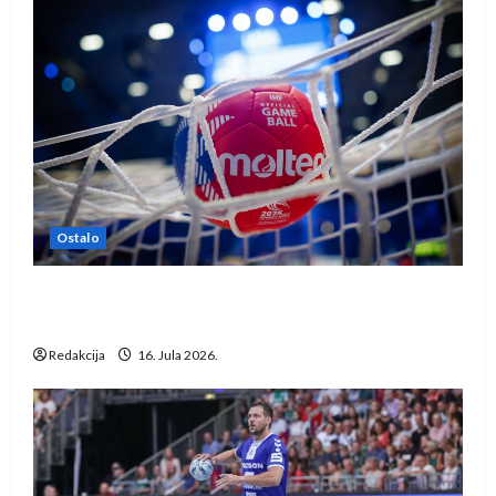
Ostalo
IHF ukinuo suspenziju: Rusija i Bjelorusija
vraćaju se u međunarodni rukomet
Redakcija
16. Jula 2026.