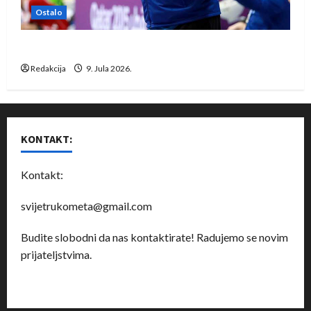
Ostalo
Dragan Marković preuzeo tuniški Club Africain
Redakcija
9. Jula 2026.
KONTAKT:
Kontakt:
svijetrukometa@gmail.com
Budite slobodni da nas kontaktirate! Radujemo se novim
prijateljstvima.