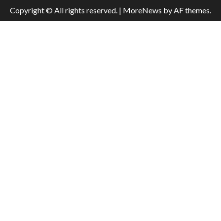
Copyright © All rights reserved.
|
MoreNews
by AF themes.