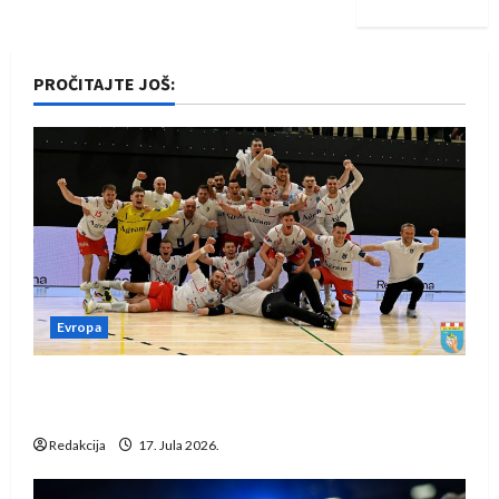
PROČITAJTE JOŠ:
Evropa
Rukometaši Izviđača saznali protivnike u grupi
Evropske lige
Redakcija
17. Jula 2026.