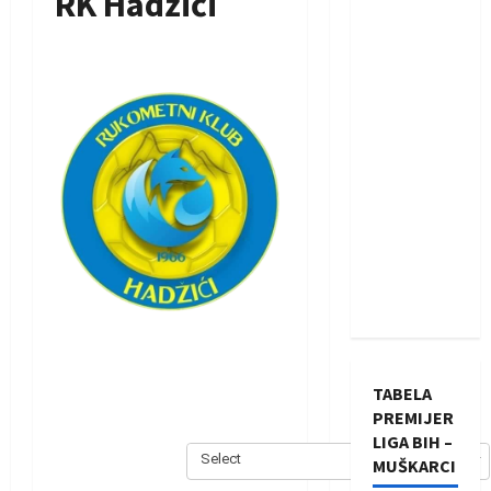
RK Hadžići
TABELA
PREMIJER
LIGA BIH –
Select
MUŠKARCI