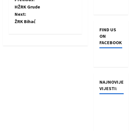
P
HŽRK Grude
o
Next:
ŽRK Bihać
s
FIND US
t
ON
FACEBOOK
n
a
v
NAJNOVIJE
i
VIJESTI:
g
Rukometaši
a
Izviđača
saznali
t
protivnike