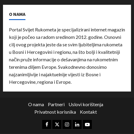
O NAMA
Portal Svijet Rukometa je specijalizirani internet magazin
koji je počeo sa radom sredinom 2012. godine. Osnovni
cilj ovog projekta jeste da se svim ljubiteljima rukometa
u Bosni i Hercegovini i regionu, na što bolji i kvalitetniji
način pruže informacije o dešavanjima na rukometnim
terenima diljem Evrope. Svakodnevno donosimo
najzanimljivije i najaktuelnije vijesti iz Bosne i
Hercegovine, regiona i Evrope.
O nama
Partneri
Uslovi korištenja
Privatnost korisnika
Kontakt