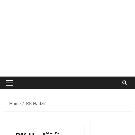
Primary
Menu
Home
RK Hadžići