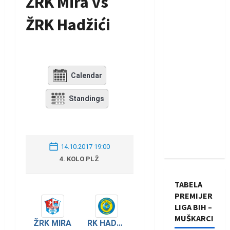
ŽRK Mira vs
ŽRK Hadžići
Calendar
Standings
14.10.2017 19:00
4. KOLO PLŽ
TABELA
PREMIJER
LIGA BIH –
MUŠKARCI
ŽRK MIRA
RK HADŽIĆI