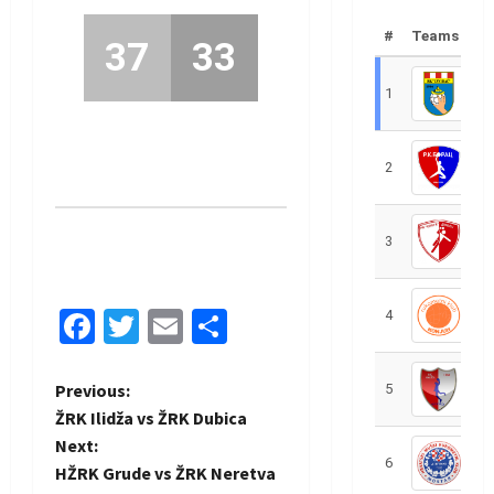
#
Teams
37
33
1
R
2
R
3
R
Facebook
Twitter
Email
Share
4
R
P
Previous:
5
R
ŽRK Ilidža vs ŽRK Dubica
o
Next:
6
S
HŽRK Grude vs ŽRK Neretva
s