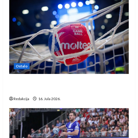
Ostalo
IHF ukinuo suspenziju: Rusija i Bjelorusija
vraćaju se u međunarodni rukomet
Redakcija
16. Jula 2026.