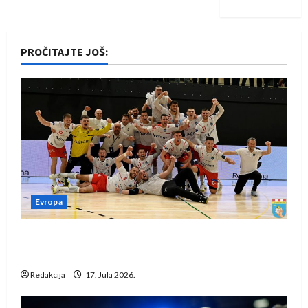
PROČITAJTE JOŠ:
Evropa
Rukometaši Izviđača saznali protivnike u grupi
Evropske lige
Redakcija
17. Jula 2026.