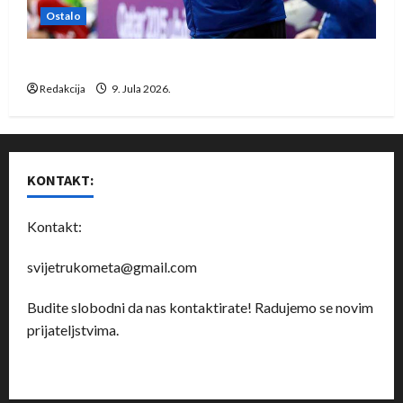
Ostalo
Dragan Marković preuzeo tuniški Club Africain
Redakcija
9. Jula 2026.
KONTAKT:
Kontakt:
svijetrukometa@gmail.com
Budite slobodni da nas kontaktirate! Radujemo se novim
prijateljstvima.