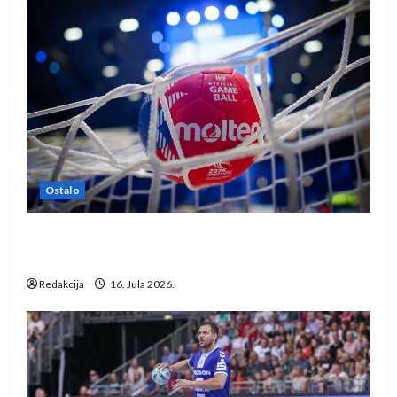
Ostalo
IHF ukinuo suspenziju: Rusija i Bjelorusija
vraćaju se u međunarodni rukomet
Redakcija
16. Jula 2026.