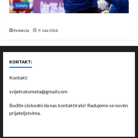
Ostalo
Dragan Marković preuzeo tuniški Club Africain
Redakcija
9. Jula 2026.
KONTAKT:
Kontakt:
svijetrukometa@gmail.com
Budite slobodni da nas kontaktirate! Radujemo se novim
prijateljstvima.