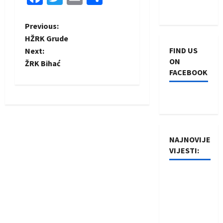
P
Previous:
HŽRK Grude
o
FIND US
Next:
ON
ŽRK Bihać
s
FACEBOOK
t
n
a
NAJNOVIJE
VIJESTI:
v
i
Rukometaši
Izviđača
g
saznali
protivnike
a