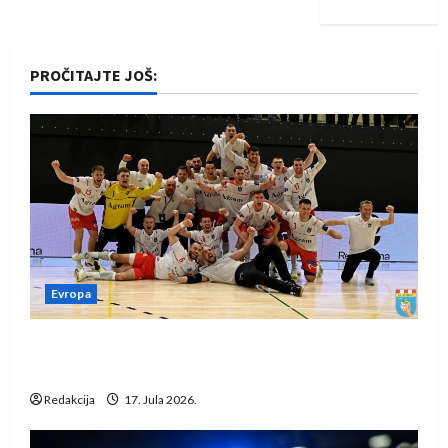
PROČITAJTE JOŠ:
Evropa
Rukometaši Izviđača saznali protivnike u grupi
Evropske lige
Redakcija
17. Jula 2026.