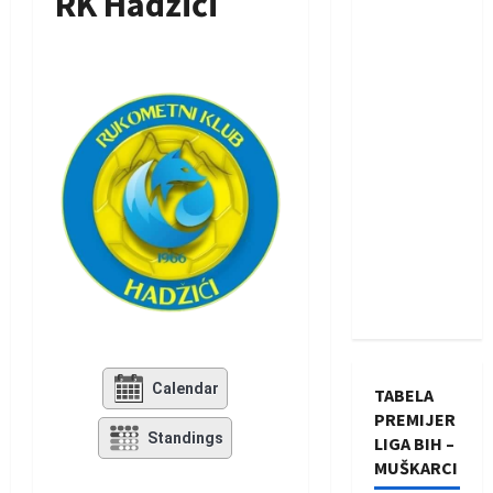
RK Hadžići
Calendar
TABELA
PREMIJER
Standings
LIGA BIH –
MUŠKARCI