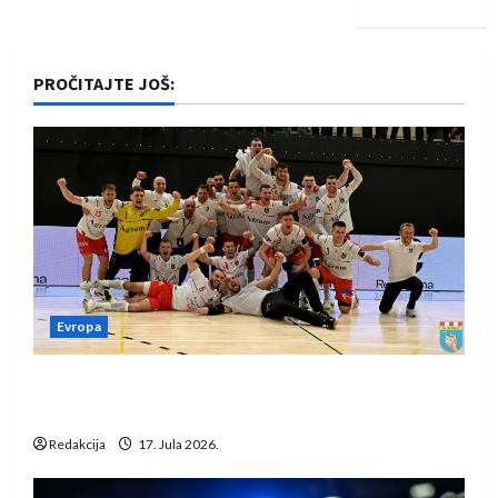
PROČITAJTE JOŠ:
Evropa
Rukometaši Izviđača saznali protivnike u grupi
Evropske lige
Redakcija
17. Jula 2026.