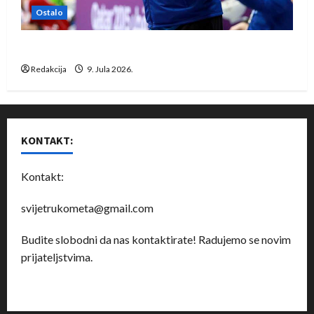
Ostalo
Dragan Marković preuzeo tuniški Club Africain
Redakcija
9. Jula 2026.
KONTAKT:
Kontakt:
svijetrukometa@gmail.com
Budite slobodni da nas kontaktirate! Radujemo se novim
prijateljstvima.