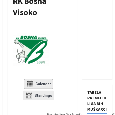
RK Bosna
Visoko
Calendar
TABELA
Standings
PREMIJER
LIGA BIH –
MUŠKARCI
Premijer liga (M) Premijer liga - Muški 2014/20