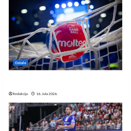
Ostalo
IHF ukinuo suspenziju: Rusija i Bjelorusija
vraćaju se u međunarodni rukomet
Redakcija
16. Jula 2026.