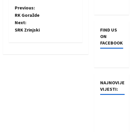
P
Previous:
RK Goražde
o
Next:
SRK Zrinjski
FIND US
s
ON
FACEBOOK
t
n
a
v
NAJNOVIJE
VIJESTI:
i
Rukometaši
g
Izviđača
a
saznali
protivnike