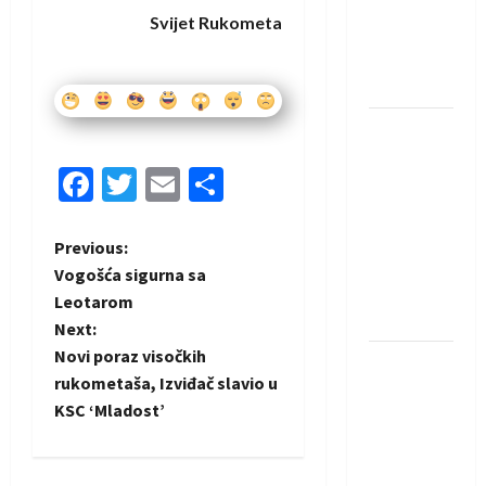
protivnike
Svijet Rukometa
u grupi
Evropske
lige
IHF ukinuo
suspenziju:
Facebook
Twitter
Email
Share
Rusija i
Bjelorusija
vraćaju se
P
Previous:
u
Vogošća sigurna sa
o
međunarodni
Leotarom
rukomet
Next:
s
Novi poraz visočkih
Kentin
t
rukometaša, Izviđač slavio u
Mahé
KSC ‘Mladost’
novo
n
pojačanje
Rhein-
a