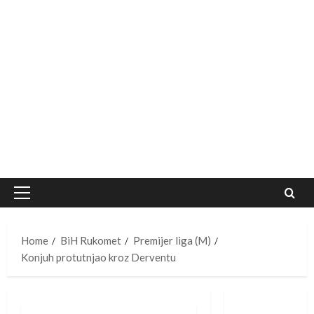
Primary
Menu
Home
BiH Rukomet
Premijer liga (M)
Konjuh protutnjao kroz Derventu