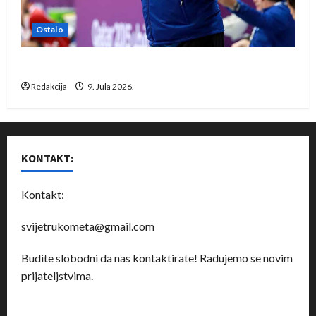
Ostalo
Dragan Marković preuzeo tuniški Club Africain
Redakcija
9. Jula 2026.
KONTAKT:
Kontakt:
svijetrukometa@gmail.com
Budite slobodni da nas kontaktirate! Radujemo se novim
prijateljstvima.