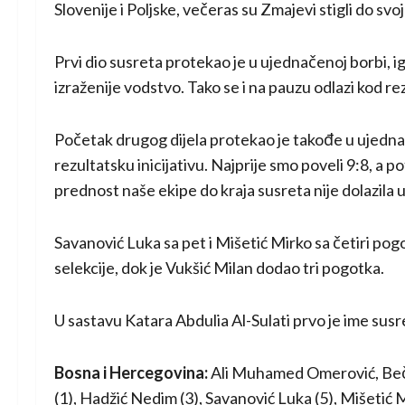
Slovenije i Poljske, večeras su Zmajevi stigli do sv
Prvi dio susreta protekao je u ujednačenoj borbi, igra
izraženije vodstvo. Tako se i na pauzu odlazi kod re
Početak drugog dijela protekao je takođe u ujednač
rezultatsku inicijativu. Najprije smo poveli 9:8, a
prednost naše ekipe do kraja susreta nije dolazila u
Savanović Luka sa pet i Mišetić Mirko sa četiri pogo
selekcije, dok je Vukšić Milan dodao tri pogotka.
U sastavu Katara Abdulia Al-Sulati prvo je ime sus
Bosna i Hercegovina:
Ali Muhamed Omerović, Bečić
(1), Hadžić Nedim (3), Savanović Luka (5), Mišetić 