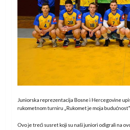
Juniorska reprezentacija Bosne i Hercegovine up
rukometnom turniru „Rukomet je moja budućnost“, p
Ovo je treći susret koji su naši juniori odigrali na 