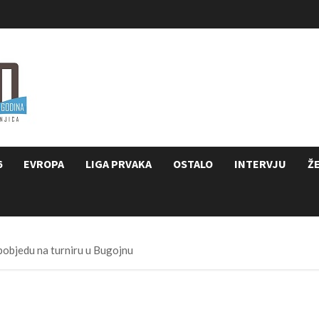
6
EVROPA
LIGA PRVAKA
OSTALO
INTERVJU
Ž
 pobjedu na turniru u Bugojnu