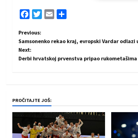
Facebook
Twitter
Email
Share
P
Previous:
Samsonenko rekao kraj, evropski Vardar odlazi u
o
Next:
s
Derbi hrvatskoj prvenstva pripao rukometašima
t
n
a
PROČITAJTE JOŠ:
v
i
g