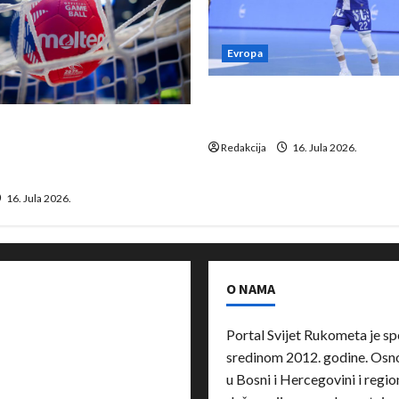
Evropa
Kentin Mahé novo pojačanj
Neckar Löwena
suspenziju: Rusija i
a vraćaju se u međunarodni
Redakcija
16. Jula 2026.
16. Jula 2026.
O NAMA
Portal Svijet Rukometa je sp
sredinom 2012. godine. Osnov
u Bosni i Hercegovini i region