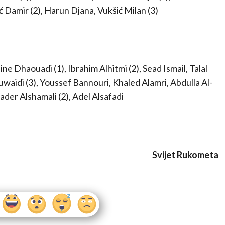
ić Damir (2), Harun Djana, Vukšić Milan (3)
e Dhaouadi (1), Ibrahim Alhitmi (2), Sead Ismail, Talal
uwaidi (3), Youssef Bannouri, Khaled Alamri, Abdulla Al-
Bader Alshamali (2), Adel Alsafadi
Svijet Rukometa