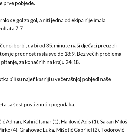
oje prve pobjede.
lo se gol za gol, a niti jedna od ekipa nije imala
zultata 7:7.
enoj borbi, da bi od 35. minute naši dječaci preuzeli
 potom je prednost rasla sve do 18:9. Bez večih problema
 pitanje, za konačnih na kraju 24:18.
tka bili su najefikasniji u večerašnjoj pobjedi naše
reta sa šest postignutih pogodaka.
 Adnan, Kahrić Ismar (1), Halilović Adis (1), Sakan Miloš
Mirko (4), Grahovac Luka, Mišetić Gabrijel (2), Todorović