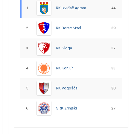
1
RK Izviđač Agram
44
2
RK Borac M:tel
39
3
RK Sloga
37
4
RK Konjuh
33
5
RK Vogošća
30
6
SRK Zrinjski
27