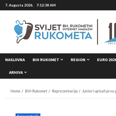
Skip
7. Augusta 2026.
7:12:39 AM
to
content
NASLOVNA
BIH RUKOMET
REGION
EURO 202
ARHIVA
Home
BiH Rukomet
Reprezentacija
Juniori upisali prvu
Reprezentacija