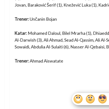
Jovan, Baraković Šerif (1), Knežević Luka (1), Kadr
Trener:
Unčanin Bojan
Katar:
Mohamed Daloul, Bilel Mrarha (1), Dhiaeddin
Al-Darwish (3), Ali Ahmad, Sead Al-Qassim, Ali Al-S
Sowaidi, Abdulia Al-Sulaiti (6), Nasser Al-Qebaisi, 
Trener:
Ahmad Aiswatate