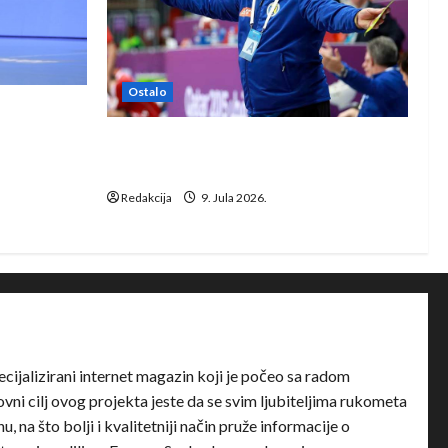
Ostalo
e Rhein-
Dragan Marković preuzeo tuniški
Club Africain
Redakcija
9. Jula 2026.
ecijalizirani internet magazin koji je počeo sa radom
ni cilj ovog projekta jeste da se svim ljubiteljima rukometa
u, na što bolji i kvalitetniji način pruže informacije o