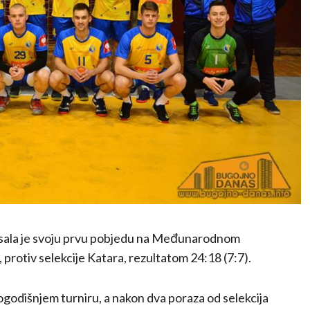
isala je svoju prvu pobjedu na Međunarodnom
rotiv selekcije Katara, rezultatom 24:18 (7:7).
ovogodišnjem turniru, a nakon dva poraza od selekcija