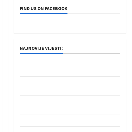
FIND US ON FACEBOOK
NAJNOVIJE VIJESTI:
Rukometaši Izviđača saznali protivnike u grupi
Evropske lige
IHF ukinuo suspenziju: Rusija i Bjelorusija
vraćaju se u međunarodni rukomet
Kentin Mahé novo pojačanje Rhein-Neckar
Löwena
Dragan Marković preuzeo tuniški Club Africain