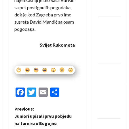
najefikasniji je bio Saša Barišić
Neckar
sa pet postignutih pogodaka,
Löwena
dok je kod Zagreba prvo ime
susreta David Mandić sa osam
Dragan
pogodaka.
Marković
preuzeo
tuniški
Svijet Rukometa
Club
Africain
Pobjeda
omladinske
reprezentacije
Facebook
Twitter
Email
Share
BiH na
otvaranju
Evropskog
P
Previous:
prvenstva
Juniori upisali prvu pobjedu
o
na turniru u Bugojnu
Amar Herić