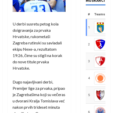
MUŠKARCI
#
Teams
U derbi susretu petog kola
1
R
doigravanja za prvaka
Hrvatske, rukometaši
Zagreba rutinski su savladali
2
R
ekipu Nexe-a, rezultatom
19:26, čime su stigli na korak
do nove titule prvaka
3
R
Hrvatske.
4
R
Dugo najavljivani derbi,
Premijer lige za prvaka, pripao
je Zagrebašima koji su večeras
5
R
u dvorani Kralja Tomislava već
nakon prvih trideset minuta
6
S