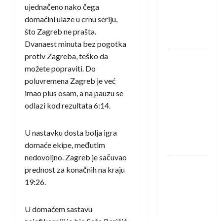
protivnike
ujednačeno nako čega
u grupi
domaćini ulaze u crnu seriju,
Evropske
što Zagreb ne prašta.
lige
Dvanaest minuta bez pogotka
protiv Zagreba, teško da
IHF ukinuo
možete popraviti. Do
suspenziju:
poluvremena Zagreb je već
Rusija i
imao plus osam, a na pauzu se
Bjelorusija
odlazi kod rezultata 6:14.
vraćaju se
u
U nastavku dosta bolja igra
međunarodni
domaće ekipe, međutim
rukomet
nedovoljno. Zagreb je sačuvao
Kentin
prednost za konačnih na kraju
Mahé
19:26.
novo
pojačanje
U domaćem sastavu
Rhein-