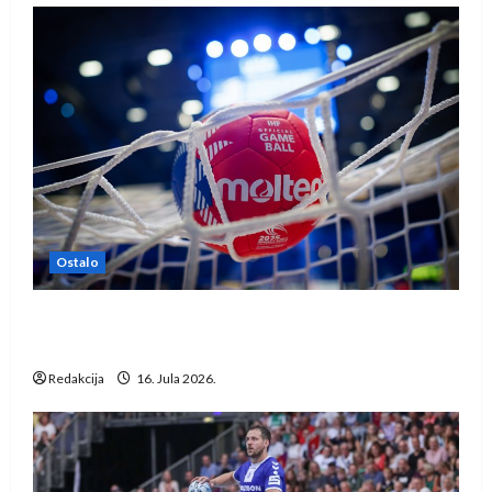
Ostalo
IHF ukinuo suspenziju: Rusija i Bjelorusija
vraćaju se u međunarodni rukomet
Redakcija
16. Jula 2026.