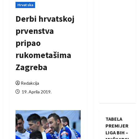
Hrvatska
Derbi hrvatskoj
prvenstva
pripao
rukometašima
Zagreba
Redakcija
19. Aprila 2019.
TABELA
PREMIJER
LIGA BIH –