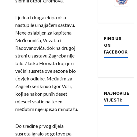
slomili otpor Gromova.
I jedna i druga ekipa nisu
nastupile u najjačem sastavu.
Nexe oslabljen za kapitena
FIND US
Mrđenovića, Vozaba i
ON
Radovanovića, dok na drugoj
FACEBOOK
strani u sastavu Zagreba nije
bilo Zlatka Horvata koji je u
večini susreta ove sezone bio
čovjek odluke. Međutim za
Zagreb se skinuo Igor Vori,
NAJNOVIJE
koji se nakon punih deset
VIJESTI:
mjeseci vratio na teren,
međutim nije upisao minutažu.
Rukometaši
Izviđača
Do sredine prvog dijela
saznali
susreta igralo se gotovo pa