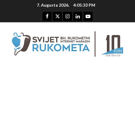
Skip
7. Augusta 2026.
4:05:33 PM
to
content