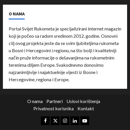
O NAMA
Portal Svijet Rukometa je specijalizirani internet magazin
koji je počeo sa radom sredinom 2012. godine. Osnovni
cilj ovog projekta jeste da se svim ljubiteljima rukometa
u Bosni i Hercegovini i regionu, na što bolji i kvalitetniji
način pruže informacije o dešavanjima na rukometnim
terenima diljem Evrope. Svakodnevno donosimo
najzanimljivije i najaktuelnije vijesti iz Bosne i
Hercegovine, regiona i Evrope.
O nama
Partneri
Uslovi korištenja
Privatnost korisnika
Kontakt