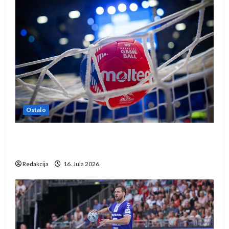
Ostalo
IHF ukinuo suspenziju: Rusija i Bjelorusija
vraćaju se u međunarodni rukomet
Redakcija
16. Jula 2026.