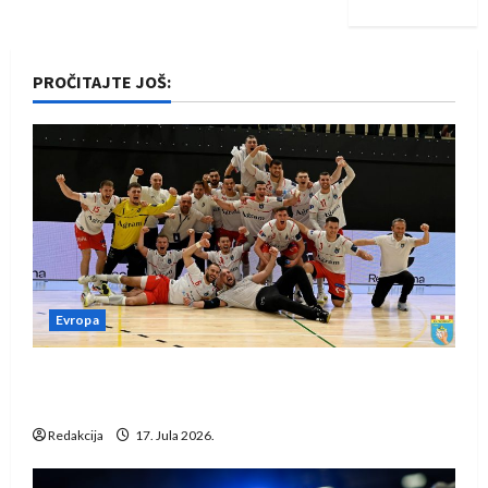
PROČITAJTE JOŠ:
Evropa
Rukometaši Izviđača saznali protivnike u grupi
Evropske lige
Redakcija
17. Jula 2026.