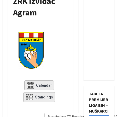
ŽRK Izviđač
Agram
Calendar
TABELA
Standings
PREMIJER
LIGA BIH –
MUŠKARCI
Premijer liga (Ž) Premijer liga - Žene 2018/201