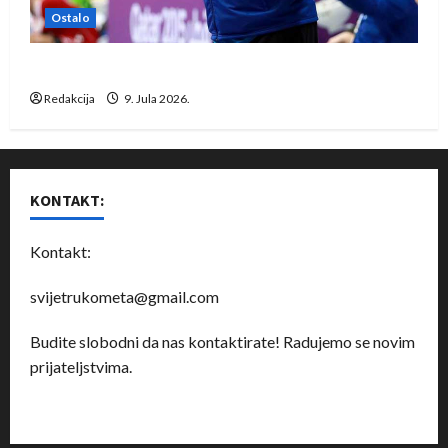
Ostalo
Dragan Marković preuzeo tuniški Club Africain
Redakcija
9. Jula 2026.
KONTAKT:
Kontakt:
svijetrukometa@gmail.com
Budite slobodni da nas kontaktirate! Radujemo se novim
prijateljstvima.