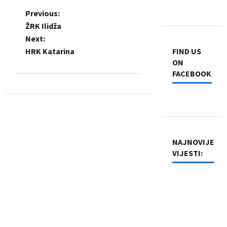
P
Previous:
ŽRK Ilidža
o
Next:
HRK Katarina
FIND US
s
ON
FACEBOOK
t
n
a
v
NAJNOVIJE
VIJESTI:
i
Rukometaši
g
Izviđača
a
saznali
protivnike