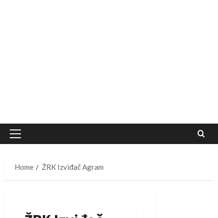
Primary
Menu
Home
ŽRK Izviđač Agram