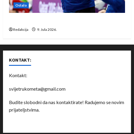
Ostalo
Dragan Marković preuzeo tuniški Club Africain
Redakcija
9. Jula 2026.
KONTAKT:
Kontakt:
svijetrukometa@gmail.com
Budite slobodni da nas kontaktirate! Radujemo se novim
prijateljstvima.