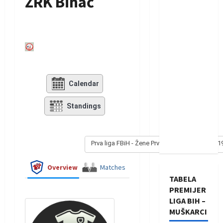
ŽRK Bihać
Calendar
Standings
Prva liga FBiH - Žene Prva liga FBiH - Žene 20
Overview
Matches
TABELA
PREMIJER
LIGA BIH –
MUŠKARCI