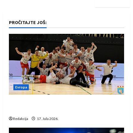
PROČITAJTE JOŠ:
Evropa
Rukometaši Izviđača saznali protivnike u grupi
Evropske lige
Redakcija
17. Jula 2026.