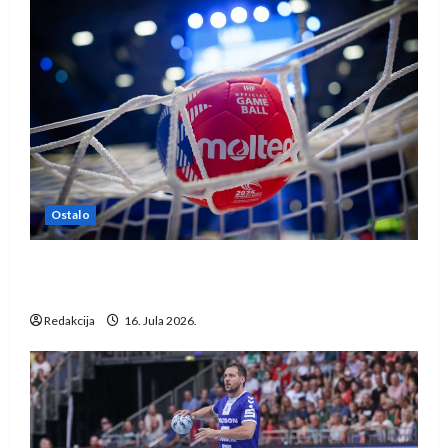
Ostalo
IHF ukinuo suspenziju: Rusija i Bjelorusija
vraćaju se u međunarodni rukomet
Redakcija
16. Jula 2026.