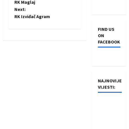
RK Maglaj
o
Next:
RK Izviđač Agram
s
FIND US
t
ON
FACEBOOK
n
a
v
i
NAJNOVIJE
VIJESTI:
g
Rukometaši
a
Izviđača
t
saznali
protivnike