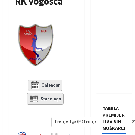
RK Vogošća
Calendar
Standings
TABELA
PREMIJER
LIGA BIH –
Premijer liga (M) Premijer liga - Muški 2017/20
MUŠKARCI