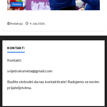
Ostalo
Dragan Marković preuzeo tuniški Club Africain
Redakcija
9. Jula 2026.
KONTAKT:
Kontakt:
svijetrukometa@gmail.com
Budite slobodni da nas kontaktirate! Radujemo se novim
prijateljstvima.