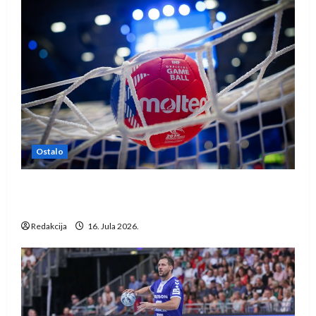
Ostalo
IHF ukinuo suspenziju: Rusija i Bjelorusija
vraćaju se u međunarodni rukomet
Redakcija
16. Jula 2026.