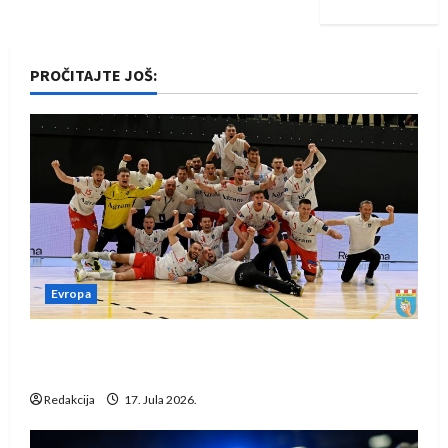
PROČITAJTE JOŠ:
Evropa
Rukometaši Izviđača saznali protivnike u grupi
Evropske lige
Redakcija
17. Jula 2026.