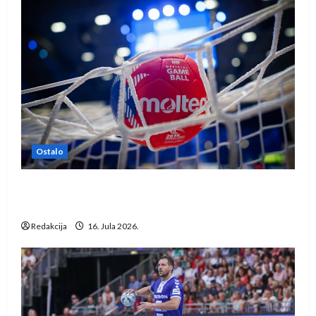
Ostalo
IHF ukinuo suspenziju: Rusija i Bjelorusija
vraćaju se u međunarodni rukomet
Redakcija
16. Jula 2026.