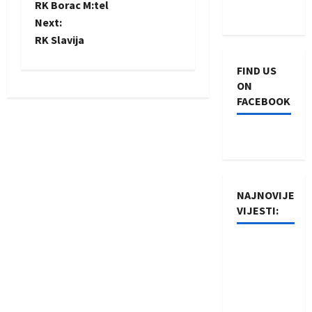
RK Borac M:tel
o
Next:
RK Slavija
s
FIND US
t
ON
FACEBOOK
n
a
v
i
NAJNOVIJE
VIJESTI:
g
Rukometaši
a
Izviđača
t
saznali
protivnike