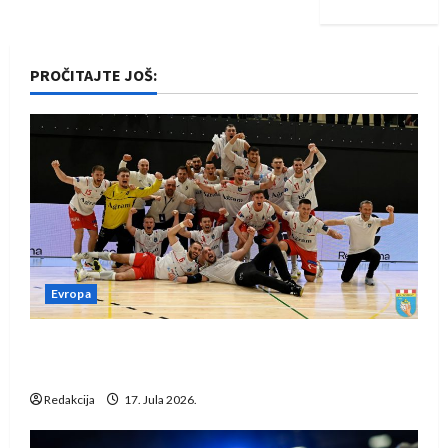
PROČITAJTE JOŠ:
Evropa
Rukometaši Izviđača saznali protivnike u grupi
Evropske lige
Redakcija
17. Jula 2026.