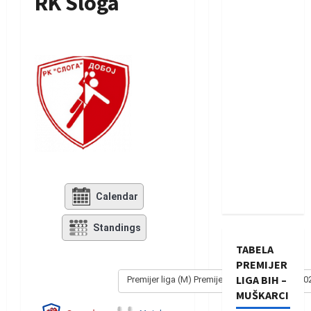
RK Sloga
Calendar
Standings
TABELA
PREMIJER
LIGA BIH –
Premijer liga (M) Premijer liga - Muški 2021/20
MUŠKARCI