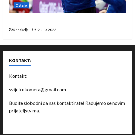
Ostalo
Dragan Marković preuzeo tuniški Club Africain
Redakcija
9. Jula 2026.
KONTAKT:
Kontakt:
svijetrukometa@gmail.com
Budite slobodni da nas kontaktirate! Radujemo se novim
prijateljstvima.