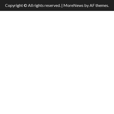
Copyright © All rights reserved.
|
MoreNews
by AF themes.