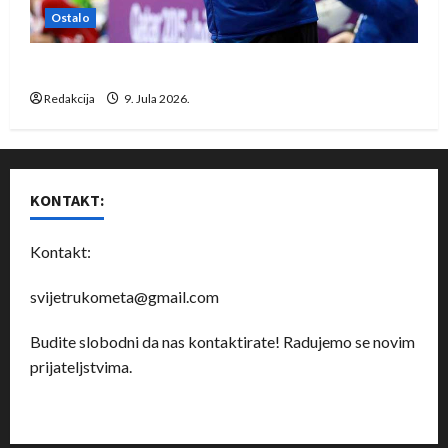
Ostalo
Dragan Marković preuzeo tuniški Club Africain
Redakcija
9. Jula 2026.
KONTAKT:
Kontakt:
svijetrukometa@gmail.com
Budite slobodni da nas kontaktirate! Radujemo se novim
prijateljstvima.