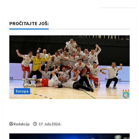
PROČITAJTE JOŠ:
Evropa
Rukometaši Izviđača saznali protivnike u grupi
Evropske lige
Redakcija
17. Jula 2026.