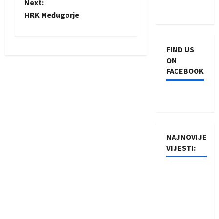
o
Next:
HRK Međugorje
s
t
FIND US
n
ON
FACEBOOK
a
v
i
NAJNOVIJE
g
VIJESTI:
a
Rukometaši
t
Izviđača
saznali
i
protivnike