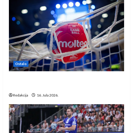
Ostalo
IHF ukinuo suspenziju: Rusija i Bjelorusija
vraćaju se u međunarodni rukomet
Redakcija
16. Jula 2026.