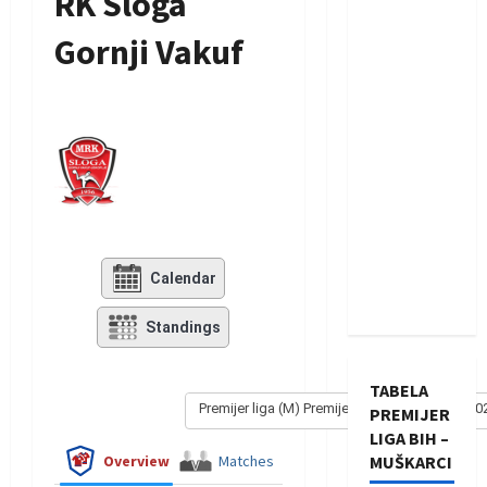
RK Sloga
Gornji Vakuf
Calendar
Standings
TABELA
Premijer liga (M) Premijer liga - Muški 2019/20
PREMIJER
LIGA BIH –
Overview
Matches
MUŠKARCI