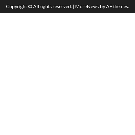
Copyright © All rights reserved.
|
MoreNews
by AF themes.