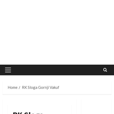
Primary
Menu
Home
RK Sloga Gornji Vakuf