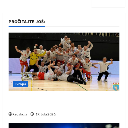
PROČITAJTE JOŠ:
Evropa
Rukometaši Izviđača saznali protivnike u grupi
Evropske lige
Redakcija
17. Jula 2026.