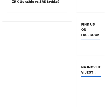
ŽRK Goražde vs ŽRK Izviđač
t
n
FIND US
a
ON
FACEBOOK
v
i
g
NAJNOVIJE
a
VIJESTI:
t
Rukometaši
i
Izviđača
saznali
o
protivnike