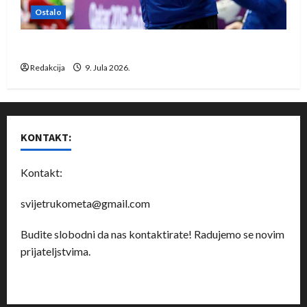
Ostalo
Dragan Marković preuzeo tuniški Club Africain
Redakcija
9. Jula 2026.
KONTAKT:
Kontakt:
svijetrukometa@gmail.com
Budite slobodni da nas kontaktirate! Radujemo se novim
prijateljstvima.