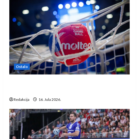
Ostalo
IHF ukinuo suspenziju: Rusija i Bjelorusija
vraćaju se u međunarodni rukomet
Redakcija
16. Jula 2026.