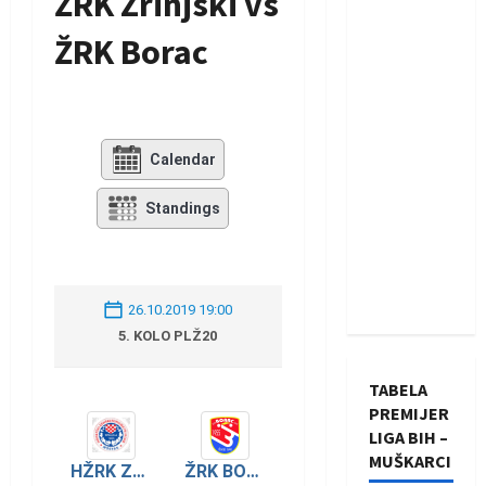
ŽRK Zrinjski vs
ŽRK Borac
Calendar
Standings
26.10.2019 19:00
5. KOLO PLŽ20
TABELA
PREMIJER
LIGA BIH –
MUŠKARCI
HŽRK ZRINJSKI
ŽRK BORAC