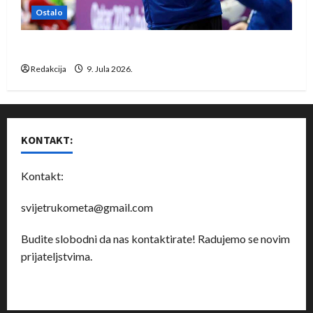
Ostalo
Dragan Marković preuzeo tuniški Club Africain
Redakcija
9. Jula 2026.
KONTAKT:
Kontakt:
svijetrukometa@gmail.com
Budite slobodni da nas kontaktirate! Radujemo se novim
prijateljstvima.