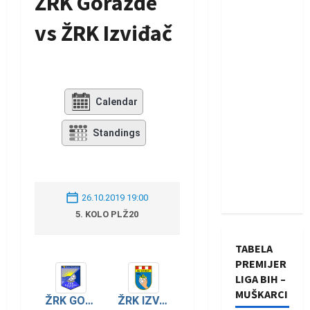
ŽRK Goražde
vs ŽRK Izviđač
Calendar
Standings
26.10.2019 19:00
5. KOLO PLŽ20
TABELA
PREMIJER
LIGA BIH –
MUŠKARCI
ŽRK GORAŽDE
ŽRK IZVIĐAČ AGRAM