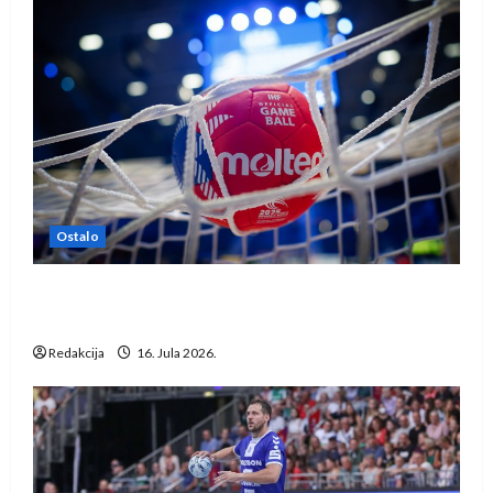
Ostalo
IHF ukinuo suspenziju: Rusija i Bjelorusija
vraćaju se u međunarodni rukomet
Redakcija
16. Jula 2026.