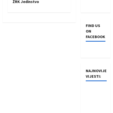
ŽRK Jedinstvo
t
n
FIND US
a
ON
FACEBOOK
v
i
g
NAJNOVIJE
a
VIJESTI:
t
Rukometaši
i
Izviđača
saznali
o
protivnike