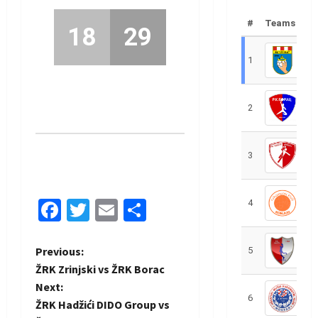
#
Teams
18
29
1
R
2
R
3
R
Facebook
Twitter
Email
Share
4
R
P
Previous:
5
R
ŽRK Zrinjski vs ŽRK Borac
o
Next:
6
S
ŽRK Hadžići DIDO Group vs
s