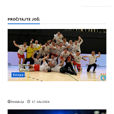
PROČITAJTE JOŠ:
Evropa
Rukometaši Izviđača saznali protivnike u grupi
Evropske lige
Redakcija
17. Jula 2026.