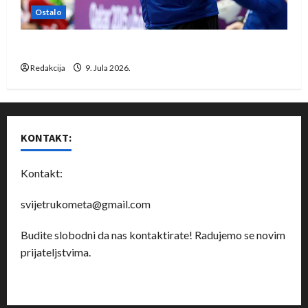
Ostalo
Dragan Marković preuzeo tuniški Club Africain
Redakcija
9. Jula 2026.
KONTAKT:
Kontakt:
svijetrukometa@gmail.com
Budite slobodni da nas kontaktirate! Radujemo se novim
prijateljstvima.