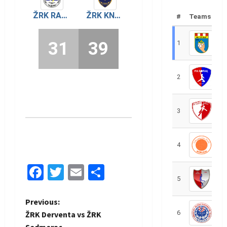
ŽRK RADNIK
ŽRK KNEŽOPOLJKA
#
Teams
31
39
1
R
2
R
3
R
4
R
Facebook
Twitter
Email
Share
5
R
P
Previous:
6
S
ŽRK Derventa vs ŽRK