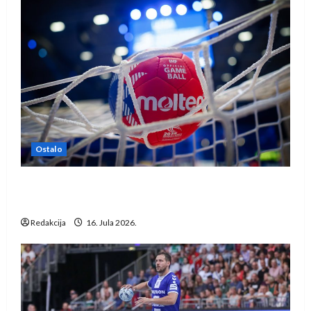
Ostalo
IHF ukinuo suspenziju: Rusija i Bjelorusija
vraćaju se u međunarodni rukomet
Redakcija
16. Jula 2026.