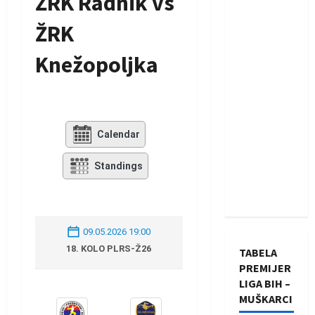
ŽRK Radnik vs
ŽRK
Knežopoljka
Calendar
Standings
09.05.2026 19:00
18. KOLO PLRS-Ž26
TABELA
PREMIJER
LIGA BIH –
MUŠKARCI