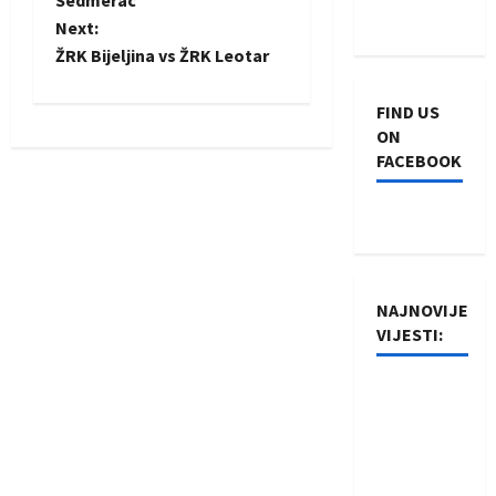
o
Sedmerac
Next:
s
ŽRK Bijeljina vs ŽRK Leotar
t
FIND US
n
ON
FACEBOOK
a
v
i
NAJNOVIJE
g
VIJESTI:
a
Rukometaši
t
Izviđača
saznali
i
protivnike