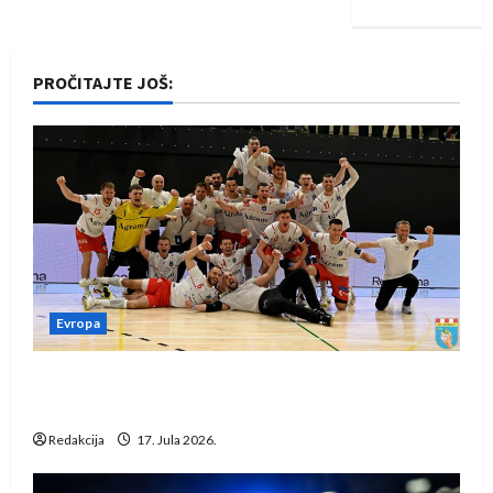
PROČITAJTE JOŠ:
Evropa
Rukometaši Izviđača saznali protivnike u grupi
Evropske lige
Redakcija
17. Jula 2026.