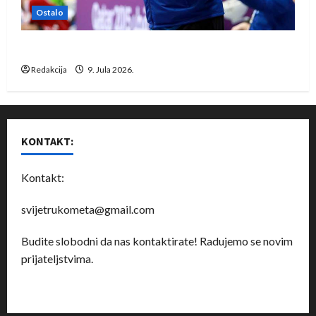
Ostalo
Dragan Marković preuzeo tuniški Club Africain
Redakcija
9. Jula 2026.
KONTAKT:
Kontakt:
svijetrukometa@gmail.com
Budite slobodni da nas kontaktirate! Radujemo se novim
prijateljstvima.