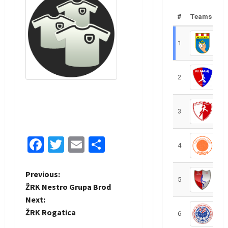
#
Teams
1
R
2
R
3
R
Facebook
Twitter
Email
Share
4
R
P
Previous:
5
R
ŽRK Nestro Grupa Brod
o
Next:
ŽRK Rogatica
6
S
s