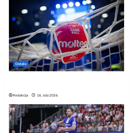
Ostalo
IHF ukinuo suspenziju: Rusija i Bjelorusija
vraćaju se u međunarodni rukomet
Redakcija
16. Jula 2026.