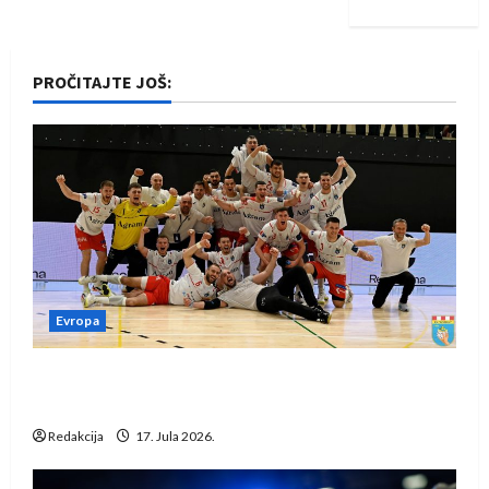
PROČITAJTE JOŠ:
Evropa
Rukometaši Izviđača saznali protivnike u grupi
Evropske lige
Redakcija
17. Jula 2026.