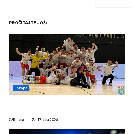
PROČITAJTE JOŠ:
Evropa
Rukometaši Izviđača saznali protivnike u grupi
Evropske lige
Redakcija
17. Jula 2026.