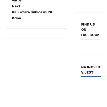
o
Varoš
Next:
s
RK Kozara Dubica vs RK
t
Drina
FIND US
n
ON
FACEBOOK
a
v
i
NAJNOVIJE
g
VIJESTI:
a
Rukometaši
t
Izviđača
saznali
i
protivnike