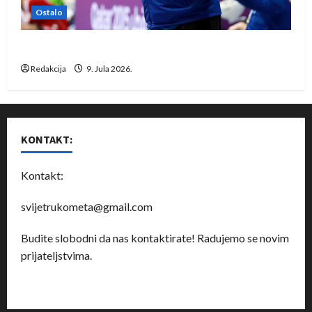
Ostalo
Dragan Marković preuzeo tuniški Club Africain
Redakcija
9. Jula 2026.
KONTAKT:
Kontakt:
svijetrukometa@gmail.com
Budite slobodni da nas kontaktirate! Radujemo se novim
prijateljstvima.