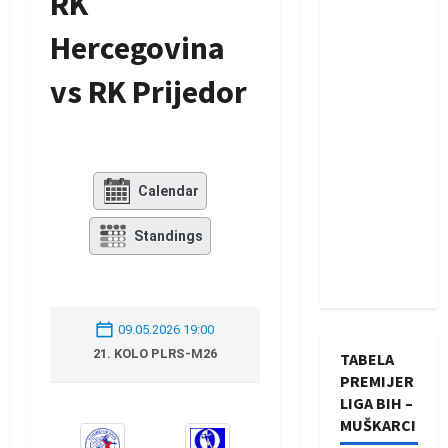
RK
Hercegovina
vs RK Prijedor
Calendar
Standings
09.05.2026 19:00
21. KOLO PLRS-M26
TABELA
PREMIJER
LIGA BIH –
MUŠKARCI