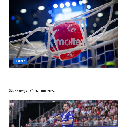
Ostalo
IHF ukinuo suspenziju: Rusija i Bjelorusija
vraćaju se u međunarodni rukomet
Redakcija
16. Jula 2026.