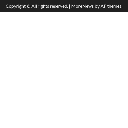
Copyright © All rights reserved.
|
MoreNews
by AF themes.