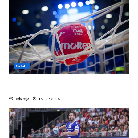
Ostalo
IHF ukinuo suspenziju: Rusija i Bjelorusija
vraćaju se u međunarodni rukomet
Redakcija
16. Jula 2026.