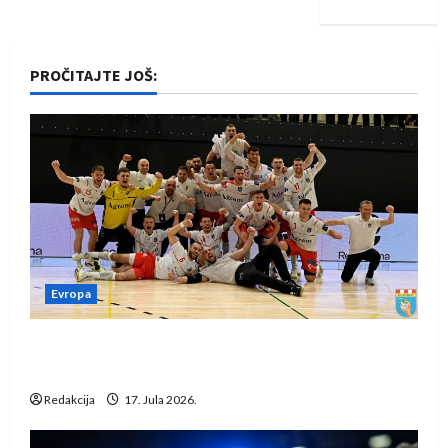
PROČITAJTE JOŠ:
Evropa
Rukometaši Izviđača saznali protivnike u grupi
Evropske lige
Redakcija
17. Jula 2026.