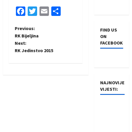
Facebook
Twitter
Email
Share
P
Previous:
FIND US
RK Bijeljina
ON
o
FACEBOOK
Next:
RK Jedinstvo 2015
s
t
n
NAJNOVIJE
VIJESTI:
a
v
Rukometaši
Izviđača
i
saznali
protivnike
g