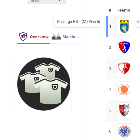
#
Teams
Prva liga RS - (M) Prva liga RS - (M) 2025/2026
1
R
Overview
Matches
2
R
3
R
4
R
5
R
6
S