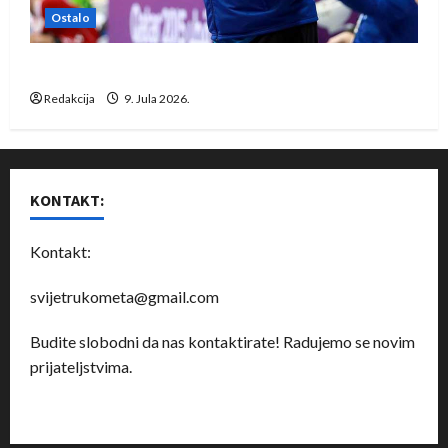
Ostalo
Dragan Marković preuzeo tuniški Club Africain
Redakcija
9. Jula 2026.
KONTAKT:
Kontakt:
svijetrukometa@gmail.com
Budite slobodni da nas kontaktirate! Radujemo se novim
prijateljstvima.