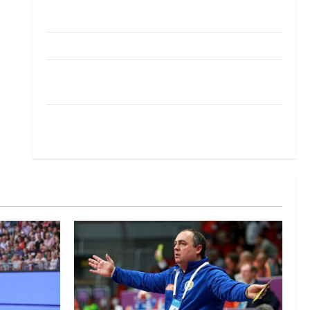
Pobjeda omladinske reprezentacije BiH na
otvaranju Evropskog prvenstva
Amar Herić novi je rukometaš Krivaje
RK Izviđač Agram izborio nastup u EHF
European League za sezonu 2026./2027.
Horvat trener obnovljenog Zagreba: Nadam se
iskoraku