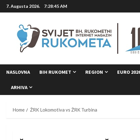
Skip
7. Augusta 2026.
7:28:46 AM
to
content
NASLOVNA
BIH RUKOMET
REGION
EURO 202
ARHIVA
Home
ŽRK Lokomotiva vs ŽRK Turbina