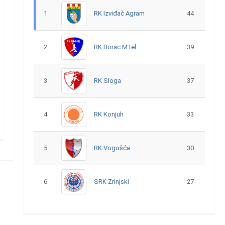
1
RK Izviđač Agram
44
2
RK Borac M:tel
39
3
RK Sloga
37
4
RK Konjuh
33
5
RK Vogošća
30
6
SRK Zrinjski
27