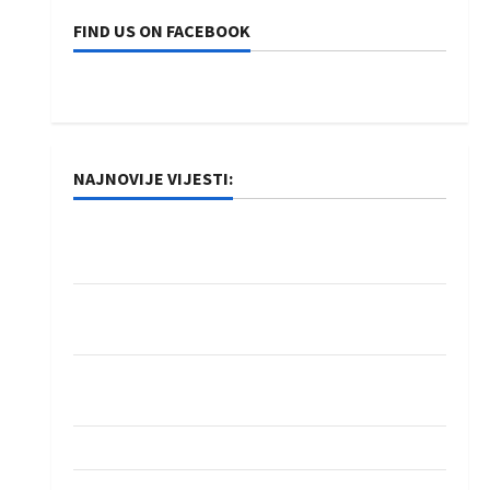
FIND US ON FACEBOOK
NAJNOVIJE VIJESTI:
Rukometaši Izviđača saznali protivnike u grupi
Evropske lige
IHF ukinuo suspenziju: Rusija i Bjelorusija
vraćaju se u međunarodni rukomet
Kentin Mahé novo pojačanje Rhein-Neckar
Löwena
Dragan Marković preuzeo tuniški Club Africain