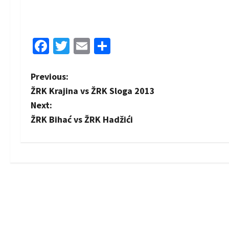
Facebook
Twitter
Email
Share
P
Previous:
ŽRK Krajina vs ŽRK Sloga 2013
o
Next:
s
ŽRK Bihać vs ŽRK Hadžići
t
n
a
v