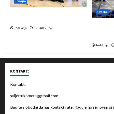
Evropa
Ostalo
Rukometaši Izviđača saznali
protivnike u grupi Evropske lige
IHF ukinuo 
Redakcija
17. Jula 2026.
Bjelorusij
rukomet
Redakcija
KONTAKT:
Kontakt:
svijetrukometa@gmail.com
Budite slobodni da nas kontaktirate! Radujemo se novim prij