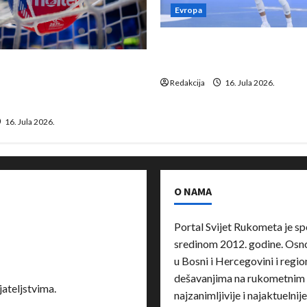
Evropa
Kentin Mahé novo pojačanj
Neckar Löwena
suspenziju: Rusija i
a vraćaju se u međunarodni
Redakcija
16. Jula 2026.
16. Jula 2026.
O NAMA
Portal Svijet Rukometa je sp
sredinom 2012. godine. Osnov
u Bosni i Hercegovini i region
dešavanjima na rukometnim 
ateljstvima.
najzanimljivije i najaktuelnij