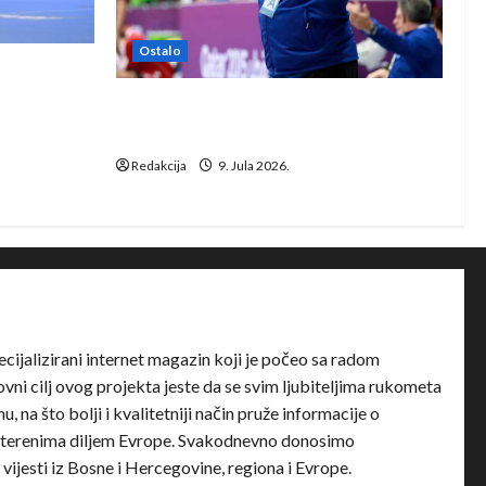
Ostalo
e Rhein-
Dragan Marković preuzeo tuniški
Club Africain
Redakcija
9. Jula 2026.
ecijalizirani internet magazin koji je počeo sa radom
ni cilj ovog projekta jeste da se svim ljubiteljima rukometa
u, na što bolji i kvalitetniji način pruže informacije o
terenima diljem Evrope. Svakodnevno donosimo
e vijesti iz Bosne i Hercegovine, regiona i Evrope.