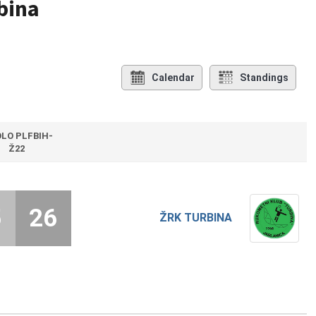
bina
Calendar
Standings
OLO PLFBIH-
Ž22
5
26
ŽRK TURBINA