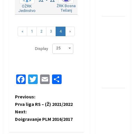
32 - 22
rukometaš
ŽRK Bosna
OŽRK
Krivaje
Tešanj
Jedinstvo
RK Izviđač
Agram
«
1
2
3
4
»
izborio
nastup u
25
Display
EHF
European
League za
sezonu
Facebook
Twitter
Email
Share
2026./2027.
Horvat
P
Previous:
trener
Prva liga RS – (Ž) 2021/2022
o
obnovljenog
Next:
Zagreba:
Doigravanje PLM 2016/2017
s
Nadam se
iskoraku