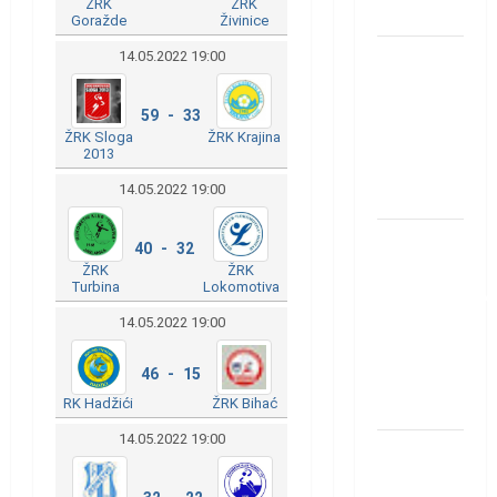
ŽRK
ŽRK
Löwena
Goražde
Živinice
Dragan
14.05.2022 19:00
Marković
preuzeo
59 - 33
ŽRK Sloga
ŽRK Krajina
tuniški
2013
Club
14.05.2022 19:00
Africain
Pobjeda
40 - 32
omladinske
ŽRK
ŽRK
Turbina
Lokomotiva
reprezentacije
BiH na
14.05.2022 19:00
otvaranju
46 - 15
Evropskog
RK Hadžići
ŽRK Bihać
prvenstva
14.05.2022 19:00
Amar Herić
novi je