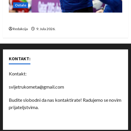
Ostalo
Dragan Marković preuzeo tuniški Club Africain
Redakcija
9. Jula 2026.
KONTAKT:
Kontakt:
svijetrukometa@gmail.com
Budite slobodni da nas kontaktirate! Radujemo se novim
prijateljstvima.