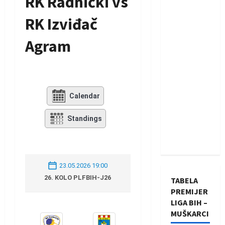
RK Radnički vs
RK Izviđač
Agram
Calendar
Standings
23.05.2026 19:00
26. KOLO PLFBIH-J26
TABELA
PREMIJER
LIGA BIH –
MUŠKARCI