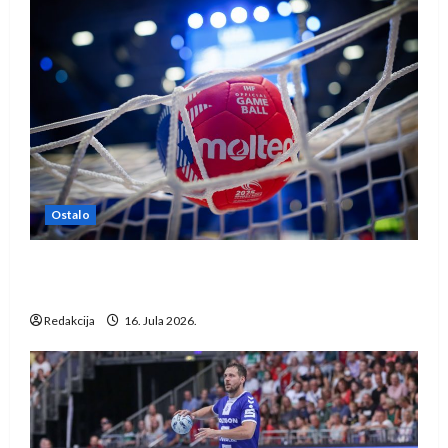
Ostalo
IHF ukinuo suspenziju: Rusija i Bjelorusija
vraćaju se u međunarodni rukomet
Redakcija
16. Jula 2026.