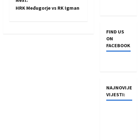
o
Next:
HRK Međugorje vs RK Igman
s
t
FIND US
n
ON
FACEBOOK
a
v
i
NAJNOVIJE
g
VIJESTI:
a
Rukometaši
t
Izviđača
saznali
i
protivnike