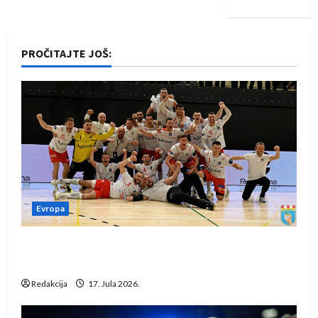
PROČITAJTE JOŠ:
Evropa
Rukometaši Izviđača saznali protivnike u grupi
Evropske lige
Redakcija
17. Jula 2026.