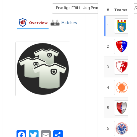
Prva liga FBiH - Jug Prva liga FBiH - Jug 2025
#
Teams
Overview
Matches
1
R
2
R
3
R
4
R
5
R
6
S
Facebook
Twitter
Email
Share