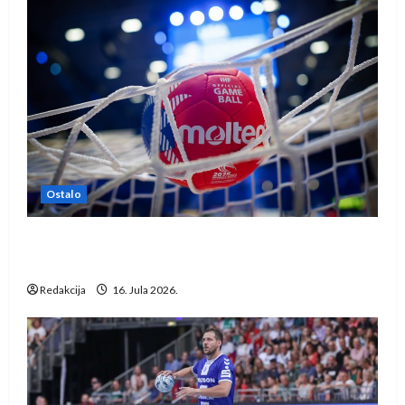
Ostalo
IHF ukinuo suspenziju: Rusija i Bjelorusija
vraćaju se u međunarodni rukomet
Redakcija
16. Jula 2026.