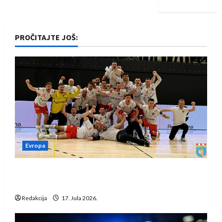
PROČITAJTE JOŠ:
Evropa
Rukometaši Izviđača saznali protivnike u grupi
Evropske lige
Redakcija
17. Jula 2026.