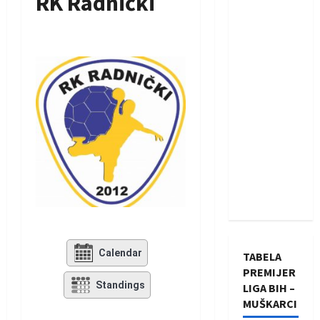
RK Radnički
Calendar
TABELA
PREMIJER
Standings
LIGA BIH –
MUŠKARCI