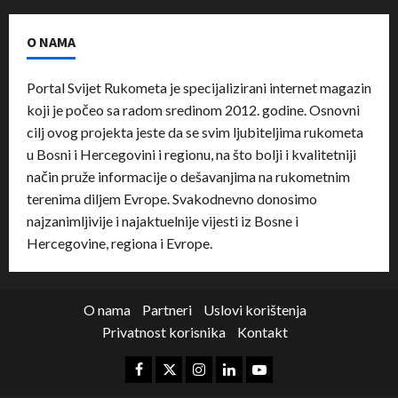
O NAMA
Portal Svijet Rukometa je specijalizirani internet magazin
koji je počeo sa radom sredinom 2012. godine. Osnovni
cilj ovog projekta jeste da se svim ljubiteljima rukometa
u Bosni i Hercegovini i regionu, na što bolji i kvalitetniji
način pruže informacije o dešavanjima na rukometnim
terenima diljem Evrope. Svakodnevno donosimo
najzanimljivije i najaktuelnije vijesti iz Bosne i
Hercegovine, regiona i Evrope.
O nama
Partneri
Uslovi korištenja
Privatnost korisnika
Kontakt