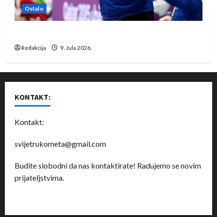
Ostalo
Dragan Marković preuzeo tuniški Club Africain
Redakcija
9. Jula 2026.
KONTAKT:
Kontakt:
svijetrukometa@gmail.com
Budite slobodni da nas kontaktirate! Radujemo se novim
prijateljstvima.