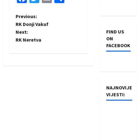
P
Previous:
RK Donji Vakuf
o
FIND US
Next:
ON
RK Neretva
s
FACEBOOK
t
n
a
NAJNOVIJE
VIJESTI:
v
i
Rukometaši
Izviđača
g
saznali
protivnike
a