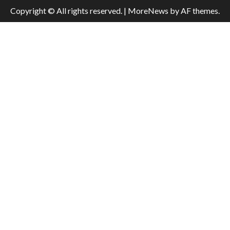
Copyright © All rights reserved.
|
MoreNews
by AF themes.