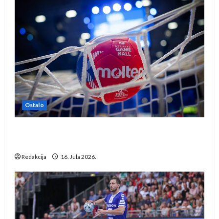
Ostalo
IHF ukinuo suspenziju: Rusija i Bjelorusija
vraćaju se u međunarodni rukomet
Redakcija
16. Jula 2026.