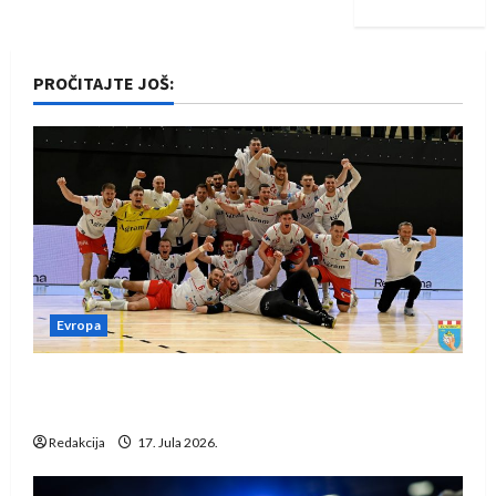
PROČITAJTE JOŠ:
Evropa
Rukometaši Izviđača saznali protivnike u grupi
Evropske lige
Redakcija
17. Jula 2026.