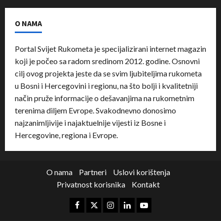
O NAMA
Portal Svijet Rukometa je specijalizirani internet magazin
koji je počeo sa radom sredinom 2012. godine. Osnovni
cilj ovog projekta jeste da se svim ljubiteljima rukometa
u Bosni i Hercegovini i regionu, na što bolji i kvalitetniji
način pruže informacije o dešavanjima na rukometnim
terenima diljem Evrope. Svakodnevno donosimo
najzanimljivije i najaktuelnije vijesti iz Bosne i
Hercegovine, regiona i Evrope.
O nama
Partneri
Uslovi korištenja
Privatnost korisnika
Kontakt