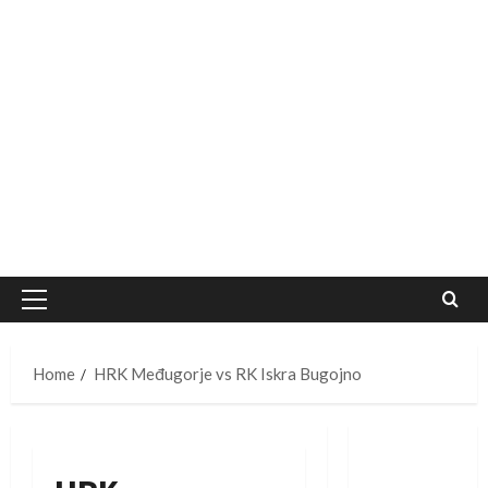
Primary
Menu
Home
HRK Međugorje vs RK Iskra Bugojno