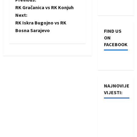
P
RK Gračanica vs RK Konjuh
o
Next:
RK Iskra Bugojno vs RK
s
Bosna Sarajevo
FIND US
ON
t
FACEBOOK
n
a
v
NAJNOVIJE
i
VIJESTI:
g
Rukometaši
a
Izviđača
saznali
t
protivnike