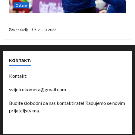
Ostalo
Dragan Marković preuzeo tuniški Club Africain
Redakcija
9. Jula 2026.
KONTAKT:
Kontakt:
svijetrukometa@gmail.com
Budite slobodni da nas kontaktirate! Radujemo se novim
prijateljstvima.