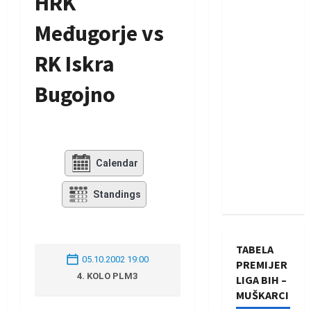
HRK
Međugorje vs
RK Iskra
Bugojno
Calendar
Standings
TABELA
05.10.2002 19:00
PREMIJER
4. KOLO PLM3
LIGA BIH –
MUŠKARCI