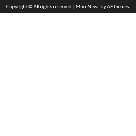
Copyright © All rights reserved.
|
MoreNews
by AF themes.