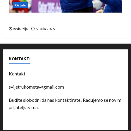
Ostalo
Dragan Marković preuzeo tuniški Club Africain
Redakcija
9. Jula 2026.
KONTAKT:
Kontakt:
svijetrukometa@gmail.com
Budite slobodni da nas kontaktirate! Radujemo se novim
prijateljstvima.