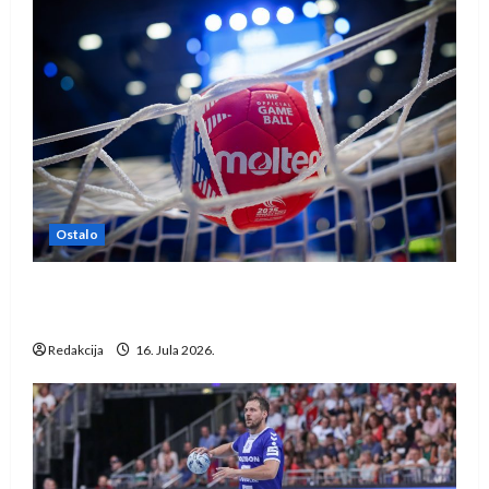
Ostalo
IHF ukinuo suspenziju: Rusija i Bjelorusija
vraćaju se u međunarodni rukomet
Redakcija
16. Jula 2026.