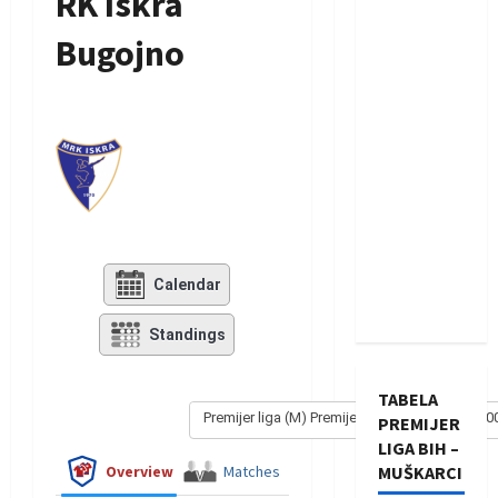
RK Iskra
Bugojno
Calendar
Standings
TABELA
Premijer liga (M) Premijer liga - Muški 2002/20
PREMIJER
LIGA BIH –
Overview
Matches
MUŠKARCI