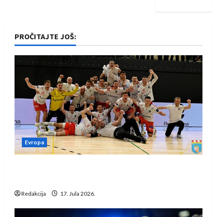
PROČITAJTE JOŠ:
Evropa
Rukometaši Izviđača saznali protivnike u grupi
Evropske lige
Redakcija
17. Jula 2026.