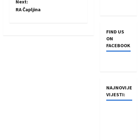
o
Next:
RA Čapljina
s
t
FIND US
n
ON
FACEBOOK
a
v
i
NAJNOVIJE
g
VIJESTI:
a
Rukometaši
t
Izviđača
saznali
i
protivnike