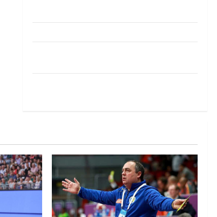
Pobjeda omladinske reprezentacije BiH na
otvaranju Evropskog prvenstva
Amar Herić novi je rukometaš Krivaje
RK Izviđač Agram izborio nastup u EHF
European League za sezonu 2026./2027.
Horvat trener obnovljenog Zagreba: Nadam se
iskoraku