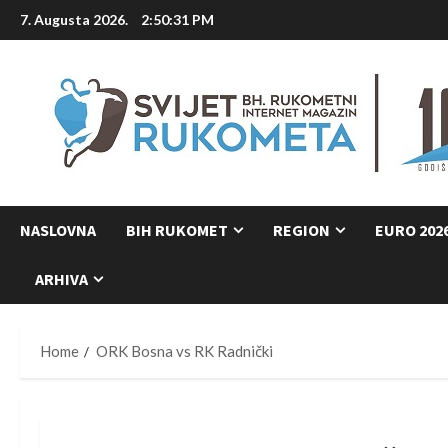
Skip
7. Augusta 2026.
2:50:32 PM
to
content
NASLOVNA
BIH RUKOMET
REGION
EURO 202
ARHIVA
Home
ORK Bosna vs RK Radnički