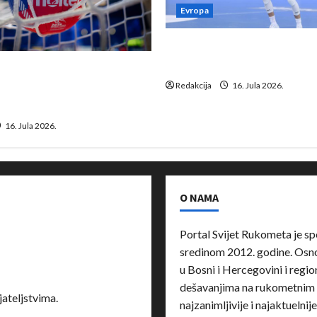
Evropa
Kentin Mahé novo pojačanj
Neckar Löwena
suspenziju: Rusija i
a vraćaju se u međunarodni
Redakcija
16. Jula 2026.
16. Jula 2026.
O NAMA
Portal Svijet Rukometa je sp
sredinom 2012. godine. Osnov
u Bosni i Hercegovini i region
dešavanjima na rukometnim 
ateljstvima.
najzanimljivije i najaktuelnij