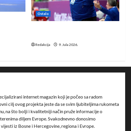
Ostalo
e Rhein-
Dragan Marković preuzeo tuniški
Club Africain
Redakcija
9. Jula 2026.
ecijalizirani internet magazin koji je počeo sa radom
ni cilj ovog projekta jeste da se svim ljubiteljima rukometa
u, na što bolji i kvalitetniji način pruže informacije o
terenima diljem Evrope. Svakodnevno donosimo
e vijesti iz Bosne i Hercegovine, regiona i Evrope.