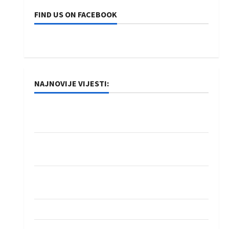
FIND US ON FACEBOOK
NAJNOVIJE VIJESTI:
Rukometaši Izviđača saznali protivnike u grupi
Evropske lige
IHF ukinuo suspenziju: Rusija i Bjelorusija
vraćaju se u međunarodni rukomet
Kentin Mahé novo pojačanje Rhein-Neckar
Löwena
Dragan Marković preuzeo tuniški Club Africain