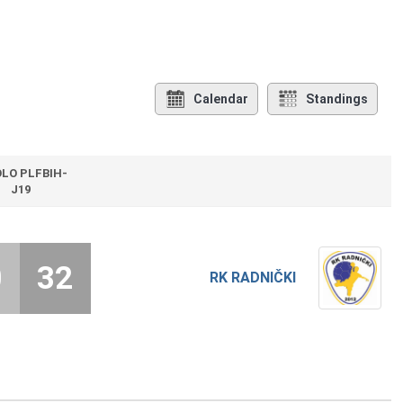
Calendar
Standings
OLO PLFBIH-
J19
0
32
RK RADNIČKI