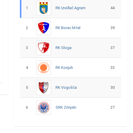
1
RK Izviđač Agram
44
2
RK Borac M:tel
39
3
RK Sloga
37
4
RK Konjuh
33
5
RK Vogošća
30
6
SRK Zrinjski
27