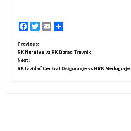
Facebook
Twitter
Email
Share
P
Previous:
RK Neretva vs RK Borac Travnik
o
Next:
s
RK Izviđač Central Osiguranje vs HRK Međugorje
t
n
a
v