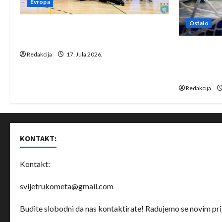
Evropa
Ostalo
Rukometaši Izviđača saznali
protivnike u grupi Evropske lige
IHF ukinuo 
Redakcija
17. Jula 2026.
Bjelorusij
rukomet
Redakcija
KONTAKT:
Kontakt:
svijetrukometa@gmail.com
Budite slobodni da nas kontaktirate! Radujemo se novim prij