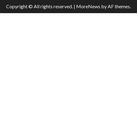
Copyright © All rights reserved.
|
MoreNews
by AF themes.