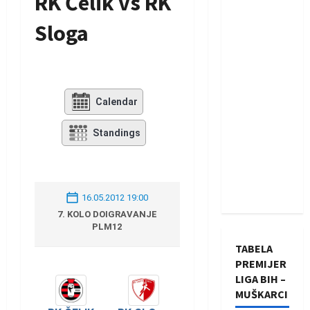
RK Čelik vs RK
Sloga
Calendar
Standings
16.05.2012 19:00
7. KOLO DOIGRAVANJE
PLM12
TABELA
PREMIJER
LIGA BIH –
MUŠKARCI