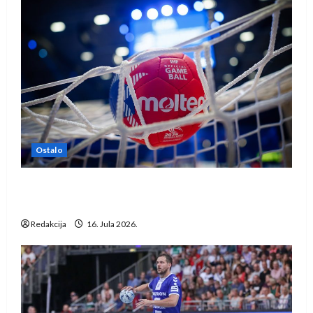
Ostalo
IHF ukinuo suspenziju: Rusija i Bjelorusija
vraćaju se u međunarodni rukomet
Redakcija
16. Jula 2026.