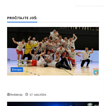
PROČITAJTE JOŠ:
Evropa
Rukometaši Izviđača saznali protivnike u grupi
Evropske lige
Redakcija
17. Jula 2026.