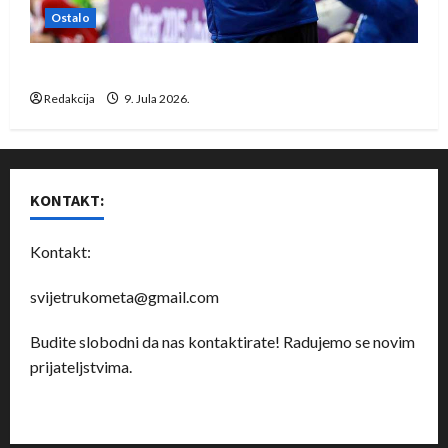
Ostalo
Dragan Marković preuzeo tuniški Club Africain
Redakcija
9. Jula 2026.
KONTAKT:
Kontakt:
svijetrukometa@gmail.com
Budite slobodni da nas kontaktirate! Radujemo se novim
prijateljstvima.