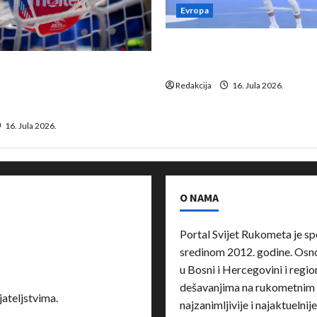
Evropa
Kentin Mahé novo pojačanj
Neckar Löwena
suspenziju: Rusija i
a vraćaju se u međunarodni
Redakcija
16. Jula 2026.
16. Jula 2026.
O NAMA
Portal Svijet Rukometa je sp
sredinom 2012. godine. Osnov
u Bosni i Hercegovini i region
dešavanjima na rukometnim 
ateljstvima.
najzanimljivije i najaktuelnij