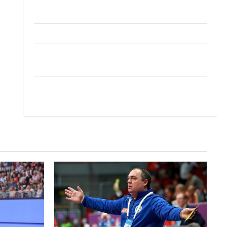
Pobjeda omladinske reprezentacije BiH na
otvaranju Evropskog prvenstva
Amar Herić novi je rukometaš Krivaje
RK Izviđač Agram izborio nastup u EHF
European League za sezonu 2026./2027.
Horvat trener obnovljenog Zagreba: Nadam se
iskoraku