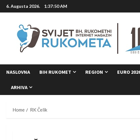
Skip
6. Augusta 2026.
1:37:51 AM
to
content
NASLOVNA
BIH RUKOMET
REGION
EURO 202
ARHIVA
Home
RK Čelik