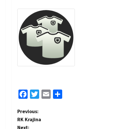
Facebook
Twitter
Email
Share
P
Previous:
RK Krajina
o
Next: