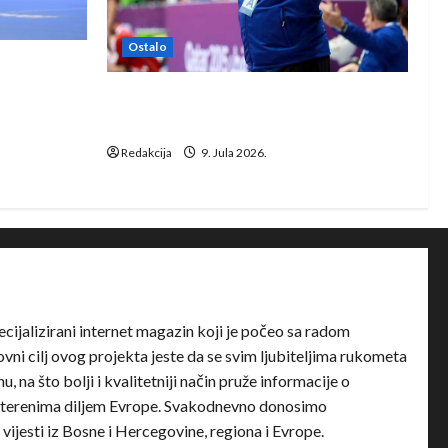
Ostalo
e Rhein-
Dragan Marković preuzeo tuniški
Club Africain
Redakcija
9. Jula 2026.
ecijalizirani internet magazin koji je počeo sa radom
ni cilj ovog projekta jeste da se svim ljubiteljima rukometa
u, na što bolji i kvalitetniji način pruže informacije o
terenima diljem Evrope. Svakodnevno donosimo
e vijesti iz Bosne i Hercegovine, regiona i Evrope.