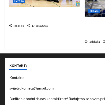
Evropa
Ostalo
Rukometaši Izviđača saznali
protivnike u grupi Evropske lige
IHF ukinuo 
Redakcija
17. Jula 2026.
Bjelorusij
rukomet
Redakcija
KONTAKT:
Kontakt:
svijetrukometa@gmail.com
Budite slobodni da nas kontaktirate! Radujemo se novim prij