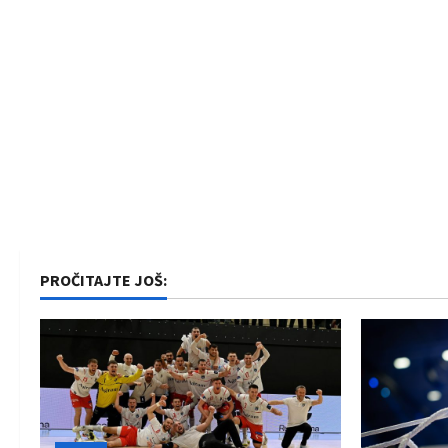
o
n
PROČITAJTE JOŠ: