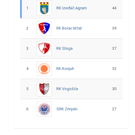
1
RK Izviđač Agram
44
2
RK Borac M:tel
39
3
RK Sloga
37
4
RK Konjuh
33
5
RK Vogošća
30
6
SRK Zrinjski
27