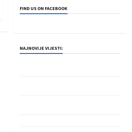
FIND US ON FACEBOOK
NAJNOVIJE VIJESTI:
Rukometaši Izviđača saznali protivnike u grupi
Evropske lige
IHF ukinuo suspenziju: Rusija i Bjelorusija
vraćaju se u međunarodni rukomet
Kentin Mahé novo pojačanje Rhein-Neckar
Löwena
Dragan Marković preuzeo tuniški Club Africain