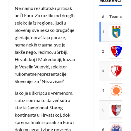
MUŠKARCI
Nemamo rezultatski pritisak
uoči Eura. Za razliku od drugih
#
Teams
selekcija iz regiona, ljudi u
Sloveniji sve nekako drugačije
1
R
gledaju, opraštaju poraze,
nema nekih trauma, sve je
lakše nego, recimo, u Srbiji,
2
R
Hrvatskoj i Makedoniji, kazao
je Veselin Vujović, selektor
3
R
rukometne reprezentacije
Slovenije, za “Nezavisne”.
4
R
Iako je u škripcu s vremenom,
s obzirom na to da već sutra
starta šampionat Starog
5
R
kontinenta u Hrvatskoj, dok
sprema finalni spisak za Euro i
dok mu igrači zbog povreda
6
S