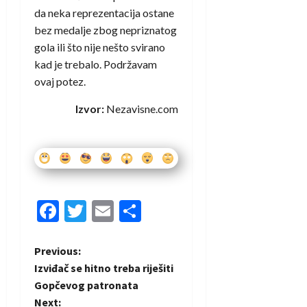
da neka reprezentacija ostane
bez medalje zbog nepriznatog
gola ili što nije nešto svirano
kad je trebalo. Podržavam
ovaj potez.
Izvor:
Nezavisne.com
Facebook
Twitter
Email
Share
P
Previous:
Izviđač se hitno treba riješiti
o
Gopčevog patronata
Next: