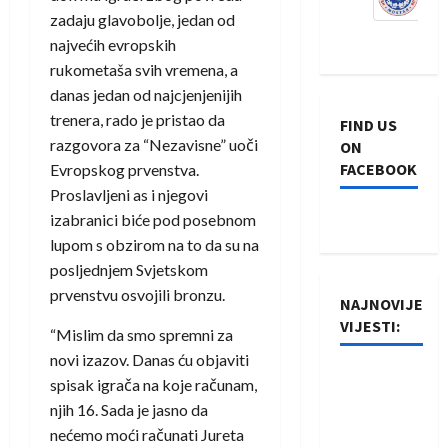
zadaju glavobolje, jedan od
najvećih evropskih
rukometaša svih vremena, a
danas jedan od najcjenjenijih
trenera, rado je pristao da
FIND US
razgovora za “Nezavisne” uoči
ON
FACEBOOK
Evropskog prvenstva.
Proslavljeni as i njegovi
izabranici biće pod posebnom
lupom s obzirom na to da su na
posljednjem Svjetskom
prvenstvu osvojili bronzu.
NAJNOVIJE
VIJESTI:
“Mislim da smo spremni za
novi izazov. Danas ću objaviti
Rukometaši
spisak igrača na koje računam,
Izviđača
njih 16. Sada je jasno da
saznali
nećemo moći računati Jureta