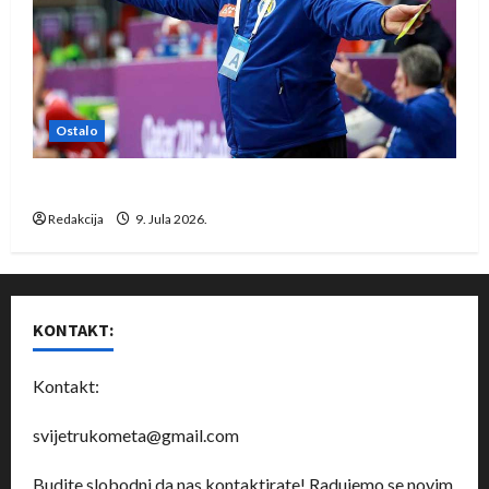
Ostalo
Dragan Marković preuzeo tuniški Club Africain
Redakcija
9. Jula 2026.
KONTAKT:
Kontakt:
svijetrukometa@gmail.com
Budite slobodni da nas kontaktirate! Radujemo se novim