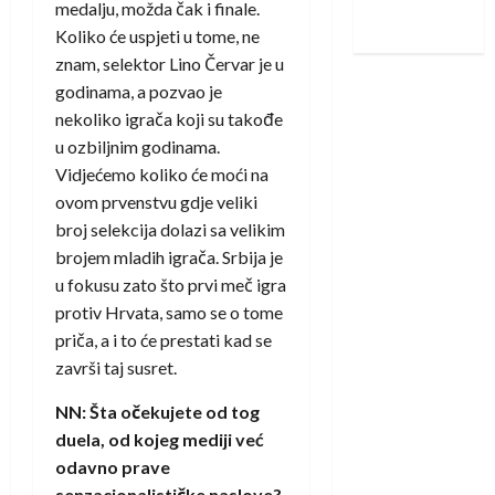
medalju, možda čak i finale.
iskoraku
Koliko će uspjeti u tome, ne
znam, selektor Lino Červar je u
godinama, a pozvao je
nekoliko igrača koji su takođe
u ozbiljnim godinama.
Vidjećemo koliko će moći na
ovom prvenstvu gdje veliki
broj selekcija dolazi sa velikim
brojem mladih igrača. Srbija je
u fokusu zato što prvi meč igra
protiv Hrvata, samo se o tome
priča, a i to će prestati kad se
završi taj susret.
NN: Šta očekujete od tog
duela, od kojeg mediji već
odavno prave
senzacionalističke naslove?