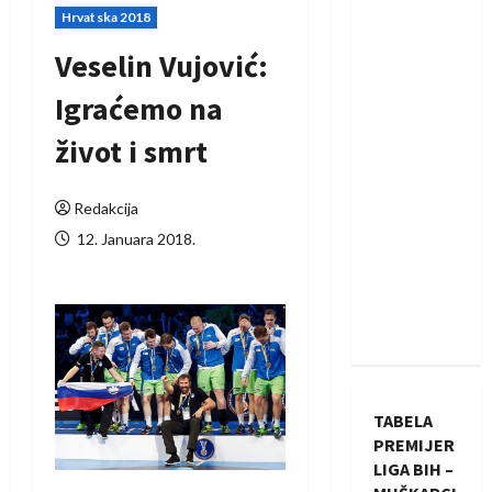
Hrvatska 2018
Veselin Vujović:
Igraćemo na
život i smrt
Redakcija
12. Januara 2018.
TABELA
PREMIJER
LIGA BIH –