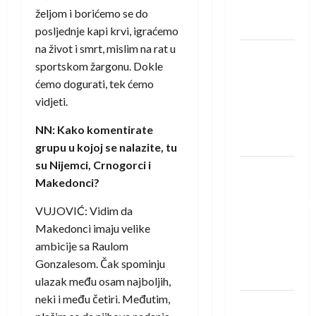
Neckar
željom i borićemo se do
Löwena
posljednje kapi krvi, igraćemo
na život i smrt, mislim na rat u
Dragan
sportskom žargonu. Dokle
Marković
ćemo dogurati, tek ćemo
preuzeo
vidjeti.
tuniški
Club
NN: Kako komentirate
Africain
grupu u kojoj se nalazite, tu
su Nijemci, Crnogorci i
Pobjeda
Makedonci?
omladinske
reprezentacije
VUJOVIĆ: Vidim da
BiH na
Makedonci imaju velike
otvaranju
ambicije sa Raulom
Evropskog
Gonzalesom. Čak spominju
prvenstva
ulazak među osam najboljih,
neki i među četiri. Međutim,
Amar Herić