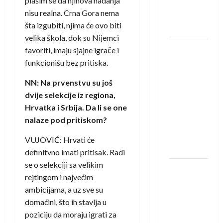
plašim se da njihova nadanja
novi je
nisu realna. Crna Gora nema
rukometaš
šta izgubiti, njima će ovo biti
Krivaje
velika škola, dok su Nijemci
RK Izviđač
favoriti, imaju sjajne igrače i
Agram
funkcionišu bez pritiska.
izborio
NN: Na prvenstvu su još
nastup u
dvije selekcije iz regiona,
EHF
Hrvatka i Srbija. Da li se one
European
nalaze pod pritiskom?
League za
sezonu
VUJOVIĆ: Hrvati će
2026./2027.
definitvno imati pritisak. Radi
se o selekciji sa velikim
Horvat
rejtingom i najvećim
trener
ambicijama, a uz sve su
obnovljenog
domaćini, što ih stavlja u
Zagreba:
poziciju da moraju igrati za
Nadam se