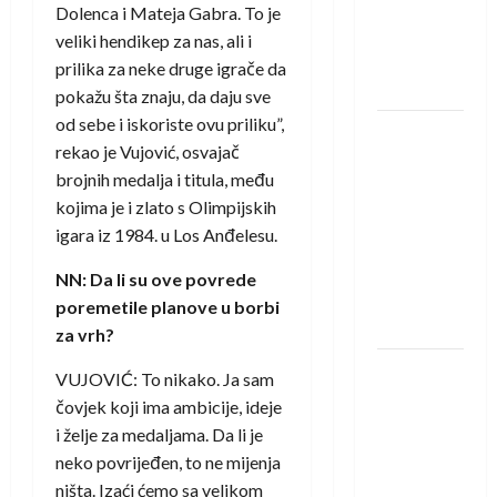
protivnike
Dolenca i Mateja Gabra. To je
u grupi
veliki hendikep za nas, ali i
Evropske
prilika za neke druge igrače da
lige
pokažu šta znaju, da daju sve
od sebe i iskoriste ovu priliku”,
IHF ukinuo
rekao je Vujović, osvajač
suspenziju:
brojnih medalja i titula, među
Rusija i
kojima je i zlato s Olimpijskih
Bjelorusija
igara iz 1984. u Los Anđelesu.
vraćaju se
u
NN: Da li su ove povrede
međunarodni
poremetile planove u borbi
rukomet
za vrh?
Kentin
VUJOVIĆ: To nikako. Ja sam
Mahé
čovjek koji ima ambicije, ideje
novo
i želje za medaljama. Da li je
pojačanje
neko povrijeđen, to ne mijenja
Rhein-
ništa. Izaći ćemo sa velikom