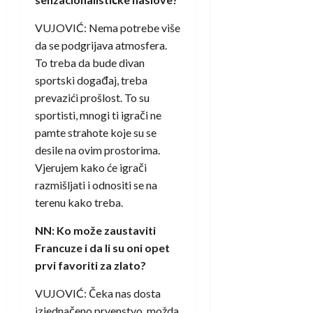
VUJOVIĆ: Nema potrebe više
da se podgrijava atmosfera.
To treba da bude divan
sportski događaj, treba
prevazići prošlost. To su
sportisti, mnogi ti igrači ne
pamte strahote koje su se
desile na ovim prostorima.
Vjerujem kako će igrači
razmišljati i odnositi se na
terenu kako treba.
NN: Ko može zaustaviti
Francuze i da li su oni opet
prvi favoriti za zlato?
VUJOVIĆ: Čeka nas dosta
izjednačeno prvenstvo, možda