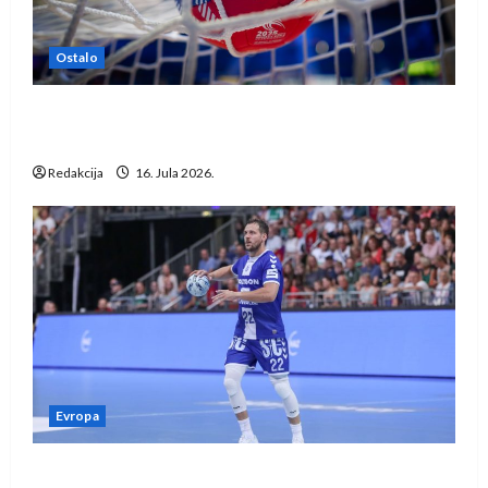
Ostalo
IHF ukinuo suspenziju: Rusija i Bjelorusija
vraćaju se u međunarodni rukomet
Redakcija
16. Jula 2026.
Evropa
Kentin Mahé novo pojačanje Rhein-Neckar