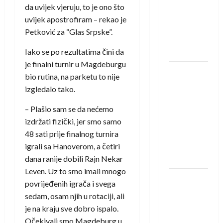
saznali
da uvijek vjeruju, to je ono što
protivnike
uvijek apostrofiram – rekao je
u grupi
Petković za “Glas Srpske”.
Evropske
lige
Iako se po rezultatima čini da
je finalni turnir u Magdeburgu
IHF ukinuo
bio rutina, na parketu to nije
suspenziju:
izgledalo tako.
Rusija i
Bjelorusija
– Plašio sam se da nećemo
vraćaju se
izdržati fizički, jer smo samo
u
48 sati prije finalnog turnira
međunarodni
igrali sa Hanoverom, a četiri
rukomet
dana ranije dobili Rajn Nekar
Leven. Uz to smo imali mnogo
Kentin
povrijeđenih igrača i svega
Mahé
sedam, osam njih u rotaciji, ali
novo
je na kraju sve dobro ispalo.
pojačanje
Očekivali smo Magdeburg u