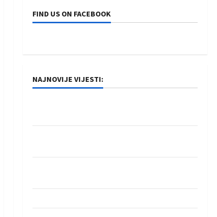
FIND US ON FACEBOOK
NAJNOVIJE VIJESTI:
Rukometaši Izviđača saznali protivnike u grupi
Evropske lige
IHF ukinuo suspenziju: Rusija i Bjelorusija
vraćaju se u međunarodni rukomet
Kentin Mahé novo pojačanje Rhein-Neckar
Löwena
Dragan Marković preuzeo tuniški Club Africain