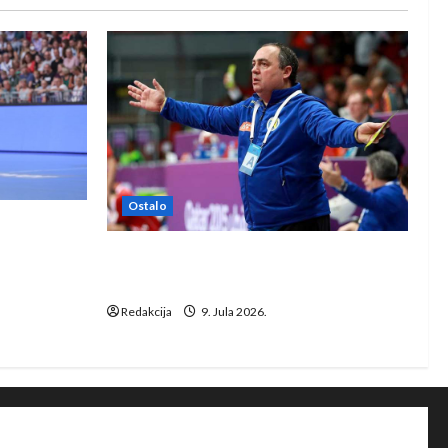
Ostalo
e Rhein-
Dragan Marković preuzeo tuniški
Club Africain
Redakcija
9. Jula 2026.