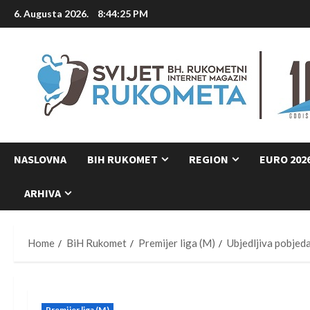
Skip
6. Augusta 2026.
8:44:26 PM
to
content
NASLOVNA
BIH RUKOMET
REGION
EURO 202
ARHIVA
Home
BiH Rukomet
Premijer liga (M)
Ubjedljiva pobje
Premijer liga (M)