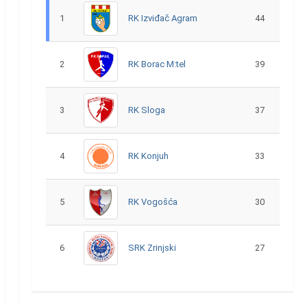
1
RK Izviđač Agram
44
2
RK Borac M:tel
39
3
RK Sloga
37
4
RK Konjuh
33
5
RK Vogošća
30
6
SRK Zrinjski
27