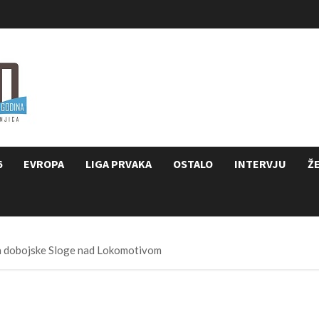
6
EVROPA
LIGA PRVAKA
OSTALO
INTERVJU
Ž
da dobojske Sloge nad Lokomotivom