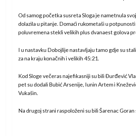
Od samog početka susreta Sloga je nametnula svoj r
dolazila u pitanje. Domaći rukometaši u potpunosti s
poluvremena stekli velikih plus dvanaest golova p
I u nastavku Dobojlije nastavljaju tamo gdje su stal
za na kraju konačnih i velikih 45:21.
Kod Sloge večeras najefikasniji su bili Đurđević V
pet su dodali Bubić Arsenije, Iunin Artem i Kneževi
Vukašin.
Na drugoj strani raspoloženi su bili Šarenac Goran 