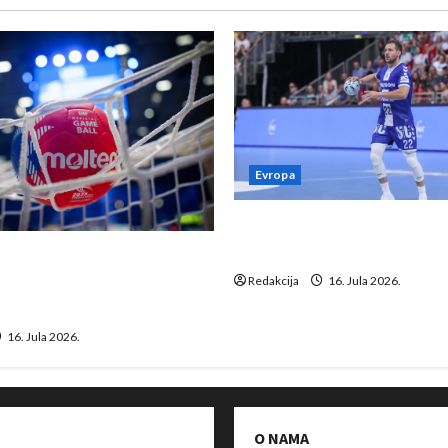
Evropa
Kentin Mahé novo pojačanj
Neckar Löwena
suspenziju: Rusija i
a vraćaju se u međunarodni
Redakcija
16. Jula 2026.
16. Jula 2026.
O NAMA