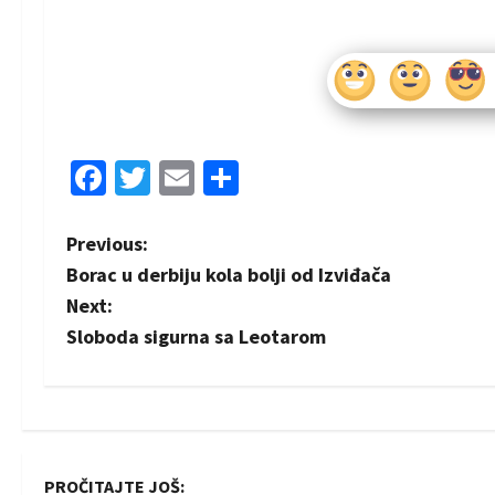
Facebook
Twitter
Email
Share
P
Previous:
Borac u derbiju kola bolji od Izviđača
o
Next:
s
Sloboda sigurna sa Leotarom
t
n
a
PROČITAJTE JOŠ: