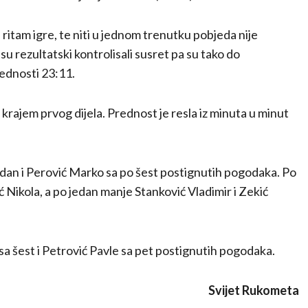
itam igre, te niti u jednom trenutku pobjeda nije
u rezultatski kontrolisali susret pa su tako do
rednosti 23:11.
i krajem prvog dijela. Prednost je resla iz minuta u minut
ladan i Perović Marko sa po šest postignutih pogodaka. Po
ć Nikola, a po jedan manje Stanković Vladimir i Zekić
sa šest i Petrović Pavle sa pet postignutih pogodaka.
Svijet Rukometa